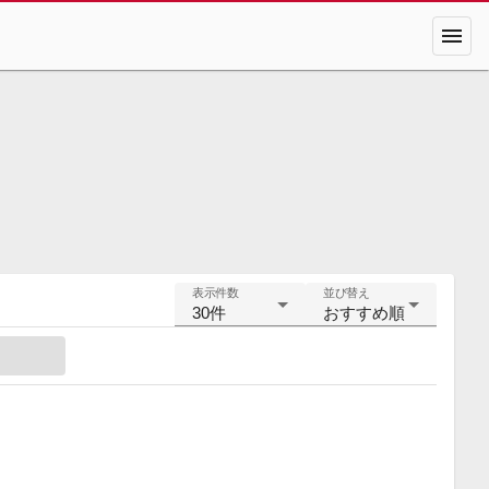
menu
表示件数
並び替え
30件
おすすめ順