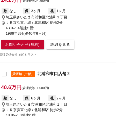
24.2万円
(管理費等24,200円)
敷
なし
保
3ヶ月
礼
1ヶ月
埼玉県さいたま市浦和区北浦和１丁目
ＪＲ京浜東北線 / 北浦和駅
徒歩2分
43.0㎡ 4階建/1階
1986年3月(築40年6ヶ月)
お問い合わせ(無料)
詳細を見る
情報提供会社: (株)ミラスト
北浦和東口店舗 2
貸店舗（一部）
40.6万円
(管理費等11,000円)
敷
なし
保
6ヶ月
礼
2ヶ月
埼玉県さいたま市浦和区北浦和１丁目
ＪＲ京浜東北線 / 北浦和駅
徒歩2分
48.85㎡ 3階建/1階