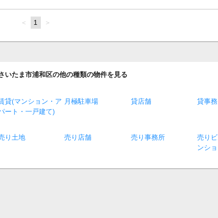
page
You're
1
page
on
page
さいたま市浦和区の他の種類の物件を見る
賃貸(マンション・ア
月極駐車場
貸店舗
貸事務
パート・一戸建て)
売り土地
売り店舗
売り事務所
売りビ
ンショ