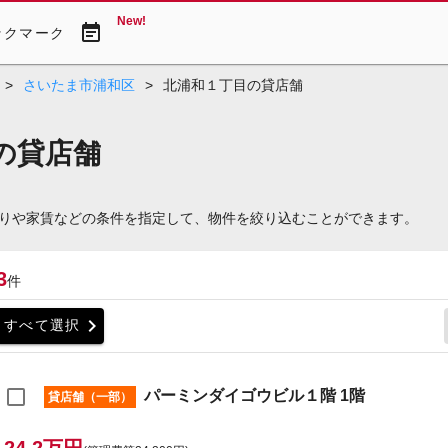
New!
event_note
ックマーク
>
さいたま市浦和区
>
北浦和１丁目の貸店舗
の貸店舗
りや家賃などの条件を指定して、物件を絞り込むことができます。
3
件
chevron_right
すべて選択
パーミンダイゴウビル１階 1階
貸店舗（一部）