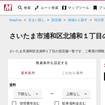
search
map
bookmark
検索
ルート検索
マップツール
ブ
MapFan
>
住まい探し
>
貸店舗
>
地域から探す
>
埼玉県
さいたま市浦和区北浦和１丁目
さいたま市浦和区北浦和１丁目の貸店舗一覧です。ご希望の間取
検索条件を設定する
基本条件
こだわり条件
賃料
下限なし
上限なし
〜
管理費等含む
駐車場料金含む