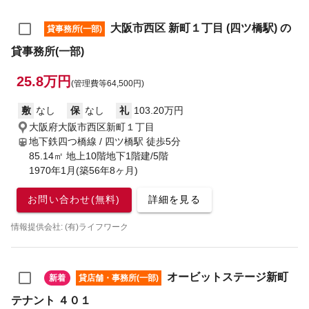
大阪市西区 新町１丁目 (四ツ橋駅) の
貸事務所(一部)
貸事務所(一部)
25.8万円
(管理費等64,500円)
敷
なし
保
なし
礼
103.20万円
大阪府大阪市西区新町１丁目
地下鉄四つ橋線 / 四ツ橋駅
徒歩5分
85.14㎡ 地上10階地下1階建/5階
1970年1月(築56年8ヶ月)
お問い合わせ(無料)
詳細を見る
情報提供会社: (有)ライフワーク
オービットステージ新町
新着
貸店舗・事務所(一部)
テナント ４０１