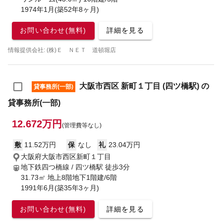
1974年1月(築52年8ヶ月)
お問い合わせ(無料)
詳細を見る
情報提供会社: (株)Ｅ ＮＥＴ 道頓堀店
大阪市西区 新町１丁目 (四ツ橋駅) の
貸事務所(一部)
貸事務所(一部)
12.672万円
(管理費等なし)
敷
11.52万円
保
なし
礼
23.04万円
大阪府大阪市西区新町１丁目
地下鉄四つ橋線 / 四ツ橋駅
徒歩3分
31.73㎡ 地上8階地下1階建/6階
1991年6月(築35年3ヶ月)
お問い合わせ(無料)
詳細を見る