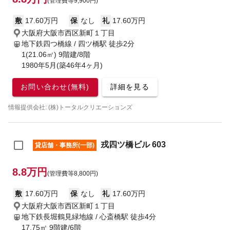
(管理費等9,900円)
敷
17.60万円
保
なし
礼
17.60万円
大阪府大阪市西区新町１丁目
地下鉄四つ橋線 / 四ツ橋駅
徒歩2分
1(21.06㎡) 9階建/8階
1980年5月(築46年4ヶ月)
お問い合わせ(無料)
詳細を見る
情報提供会社: (株)トータルクリエーションズ
戎四ツ橋ビル 603
貸店舗・事務所(一部)
8.8万円
(管理費等8,800円)
敷
17.60万円
保
なし
礼
17.60万円
大阪府大阪市西区新町１丁目
地下鉄長堀鶴見緑地線 / 心斎橋駅
徒歩4分
17.75㎡ 9階建/6階