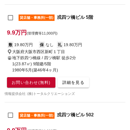
戎四ツ橋ビル 5階
貸店舗・事務所(一部)
9.9万円
(管理費等11,000円)
敷
19.80万円
保
なし
礼
19.80万円
大阪府大阪市西区新町１丁目
地下鉄四つ橋線 / 四ツ橋駅
徒歩2分
1(23.87㎡) 9階建/5階
1980年5月(築46年4ヶ月)
お問い合わせ(無料)
詳細を見る
情報提供会社: (株)トータルクリエーションズ
戎四ツ橋ビル 502
貸店舗・事務所(一部)