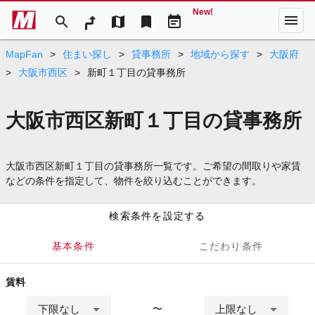
New!
menu
search
map
bookmark
event_note
MapFan
>
住まい探し
>
貸事務所
>
地域から探す
>
大阪府
>
大阪市西区
>
新町１丁目の貸事務所
大阪市西区新町１丁目の貸事務所
大阪市西区新町１丁目の貸事務所一覧です。ご希望の間取りや家賃
などの条件を指定して、物件を絞り込むことができます。
検索条件を設定する
基本条件
こだわり条件
賃料
下限なし
上限なし
〜