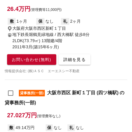
26.4万円
(管理費等11,000円)
敷
1ヶ月
保
なし
礼
2ヶ月
大阪府大阪市西区新町１丁目
地下鉄長堀鶴見緑地線 / 西大橋駅
徒歩8分
2LDK(73.79㎡) 13階建/4階
2011年3月(築15年6ヶ月)
お問い合わせ(無料)
詳細を見る
情報提供会社: (株)ＡＳＣ エーエスシー不動産
大阪市西区 新町１丁目 (四ツ橋駅) の
貸事務所(一部)
貸事務所(一部)
27.027万円
(管理費等なし)
敷
49.14万円
保
なし
礼
なし