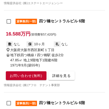
情報提供会社: (株)エステートエージェンシー
四ツ橋セントラルビル 6階
貸事務所(一部)
16.588万円
(管理費等57,420円)
敷
なし
保
10ヶ月
礼
なし
大阪府大阪市西区新町１丁目
地下鉄四つ橋線 / 四ツ橋駅
徒歩2分
47.85㎡ 地上9階地下1階建/6階
1971年9月(築55年)
お問い合わせ(無料)
詳細を見る
情報提供会社: (株)アフロ テナント事業部
四ツ橋セントラルビル 6階
貸事務所(一部)