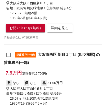
大阪府大阪市西区新町１丁目
地下鉄長堀鶴見緑地線 / 心斎橋駅
徒歩4分
17.75㎡ 9階建/9階
1980年5月(築46年4ヶ月)
お問い合わせ(無料)
詳細を見る
情報提供会社: (株)東和商務
大阪市西区 新町１丁目 (四ツ橋駅) の
貸事務所(一部)
貸事務所(一部)
7.9万円
(管理費等19,750円)
敷
なし
保
なし
礼
31.60万円
大阪府大阪市西区新町１丁目
地下鉄四つ橋線 / 四ツ橋駅
徒歩5分
26.07㎡ 地上10階地下1階建/8階
1970年1月(築56年8ヶ月)