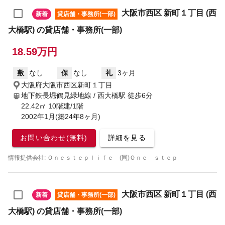
大阪市西区 新町１丁目 (西
新着
貸店舗・事務所(一部)
大橋駅) の貸店舗・事務所(一部)
18.59万円
敷
なし
保
なし
礼
3ヶ月
大阪府大阪市西区新町１丁目
地下鉄長堀鶴見緑地線 / 西大橋駅
徒歩6分
22.42㎡ 10階建/1階
2002年1月(築24年8ヶ月)
お問い合わせ(無料)
詳細を見る
情報提供会社: Ｏｎｅｓｔｅｐｌｉｆｅ (同)Ｏｎｅ ｓｔｅｐ
大阪市西区 新町１丁目 (西
新着
貸店舗・事務所(一部)
大橋駅) の貸店舗・事務所(一部)