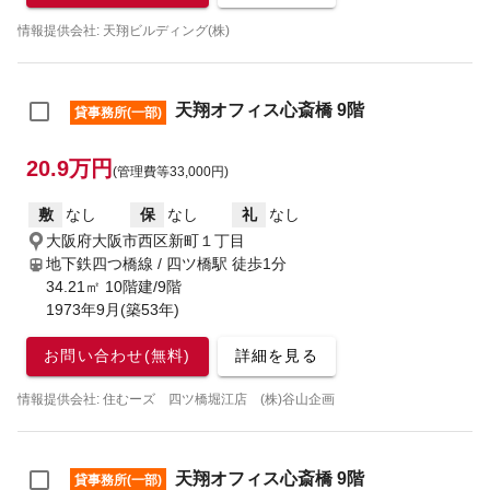
情報提供会社: 天翔ビルディング(株)
天翔オフィス心斎橋 9階
貸事務所(一部)
20.9万円
(管理費等33,000円)
敷
なし
保
なし
礼
なし
大阪府大阪市西区新町１丁目
地下鉄四つ橋線 / 四ツ橋駅
徒歩1分
34.21㎡ 10階建/9階
1973年9月(築53年)
お問い合わせ(無料)
詳細を見る
情報提供会社: 住むーズ 四ツ橋堀江店 (株)谷山企画
天翔オフィス心斎橋 9階
貸事務所(一部)