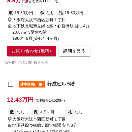
9.9万円
(管理費等11,000円)
敷
19.80万円
保
なし
礼
19.80万円
大阪府大阪市西区新町１丁目
地下鉄長堀鶴見緑地線 / 心斎橋駅
徒歩4分
23.87㎡ 9階建/5階
1980年5月(築46年4ヶ月)
お問い合わせ(無料)
詳細を見る
情報提供会社: (株)東和商務
行成ビル 5階
貸事務所(一部)
12.43万円
(管理費等14,520円)
敷
なし
保
4.5ヶ月
礼
なし
大阪府大阪市西区新町１丁目
地下鉄四つ橋線 / 四ツ橋駅
徒歩3分
ワンルーム(43.0㎡) 10階建/5階