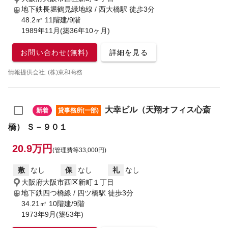
地下鉄長堀鶴見緑地線 / 西大橋駅
徒歩3分
48.2㎡ 11階建/9階
1989年11月(築36年10ヶ月)
お問い合わせ(無料)
詳細を見る
情報提供会社: (株)東和商務
大幸ビル（天翔オフィス心斎
新着
貸事務所(一部)
橋） Ｓ－９０１
20.9万円
(管理費等33,000円)
敷
なし
保
なし
礼
なし
大阪府大阪市西区新町１丁目
地下鉄四つ橋線 / 四ツ橋駅
徒歩3分
34.21㎡ 10階建/9階
1973年9月(築53年)