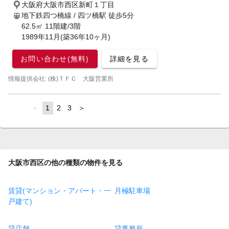
大阪府大阪市西区新町１丁目
地下鉄四つ橋線 / 四ツ橋駅
徒歩5分
62.5㎡ 11階建/3階
1989年11月(築36年10ヶ月)
お問い合わせ(無料)
詳細を見る
情報提供会社: (株)ＴＦＣ 大阪営業所
page
You're
1
page
2
page
3
page
on
page
大阪市西区の他の種類の物件を見る
賃貸(マンション・アパート・一
月極駐車場
戸建て)
貸店舗
貸事務所