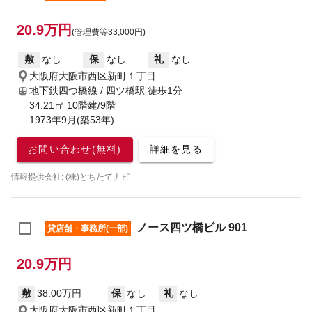
20.9万円
(管理費等33,000円)
敷
なし
保
なし
礼
なし
大阪府大阪市西区新町１丁目
地下鉄四つ橋線 / 四ツ橋駅
徒歩1分
34.21㎡ 10階建/9階
1973年9月(築53年)
お問い合わせ(無料)
詳細を見る
情報提供会社: (株)とちたてナビ
ノース四ツ橋ビル 901
貸店舗・事務所(一部)
20.9万円
敷
38.00万円
保
なし
礼
なし
大阪府大阪市西区新町１丁目