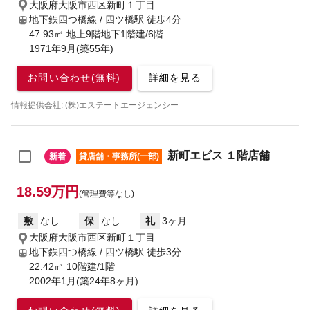
大阪府大阪市西区新町１丁目
地下鉄四つ橋線 / 四ツ橋駅
徒歩4分
47.93㎡ 地上9階地下1階建/6階
1971年9月(築55年)
お問い合わせ(無料)
詳細を見る
情報提供会社: (株)エステートエージェンシー
新町エビス １階店舗
新着
貸店舗・事務所(一部)
18.59万円
(管理費等なし)
敷
なし
保
なし
礼
3ヶ月
大阪府大阪市西区新町１丁目
地下鉄四つ橋線 / 四ツ橋駅
徒歩3分
22.42㎡ 10階建/1階
2002年1月(築24年8ヶ月)