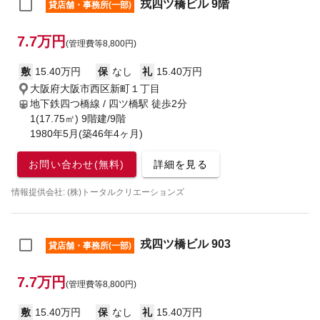
戎四ツ橋ビル 9階
貸店舗・事務所(一部)
7.7万円
(管理費等8,800円)
敷
15.40万円
保
なし
礼
15.40万円
大阪府大阪市西区新町１丁目
地下鉄四つ橋線 / 四ツ橋駅
徒歩2分
1(17.75㎡) 9階建/9階
1980年5月(築46年4ヶ月)
お問い合わせ(無料)
詳細を見る
情報提供会社: (株)トータルクリエーションズ
戎四ツ橋ビル 903
貸店舗・事務所(一部)
7.7万円
(管理費等8,800円)
敷
15.40万円
保
なし
礼
15.40万円