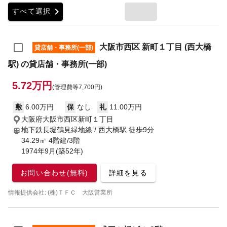
chevron_right
すべて選択
大阪市西区 新町１丁目 (西大橋
貸店舗・事務所(一部)
駅) の貸店舗・事務所(一部)
5.72万円
(管理費等7,700円)
敷
6.00万円
保
なし
礼
11.00万円
大阪府大阪市西区新町１丁目
地下鉄長堀鶴見緑地線 / 西大橋駅
徒歩9分
34.29㎡ 4階建/3階
1974年9月(築52年)
お問い合わせ(無料)
詳細を見る
情報提供会社: (株)ＴＦＣ 大阪営業所