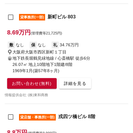
新町ビル 803
貸事務所(一部)
8.69万円
(管理費等21,725円)
敷
なし
保
なし
礼
34.76万円
大阪府大阪市西区新町１丁目
地下鉄長堀鶴見緑地線 / 心斎橋駅
徒歩6分
26.07㎡ 地上10階地下1階建/8階
1969年1月(築57年8ヶ月)
お問い合わせ(無料)
詳細を見る
情報提供会社: (株)東和商務
戎四ツ橋ビル 8階
貸店舗・事務所(一部)
8.8万円