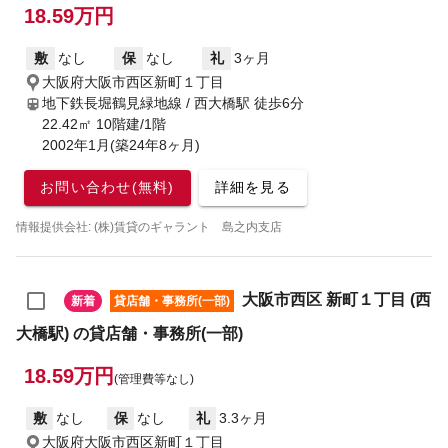
18.59万円
敷
なし
保
なし
礼
3ヶ月
大阪府大阪市西区新町１丁目
地下鉄長堀鶴見緑地線 / 西大橋駅
徒歩6分
22.42㎡ 10階建/1階
2002年1月(築24年8ヶ月)
お問い合わせ(無料)
詳細を見る
情報提供会社: (株)賃貸のギャラント 島之内支店
大阪市西区 新町１丁目 (西
新着
貸店舗・事務所(一部)
大橋駅) の貸店舗・事務所(一部)
18.59万円
(管理費等なし)
敷
なし
保
なし
礼
3.3ヶ月
大阪府大阪市西区新町１丁目