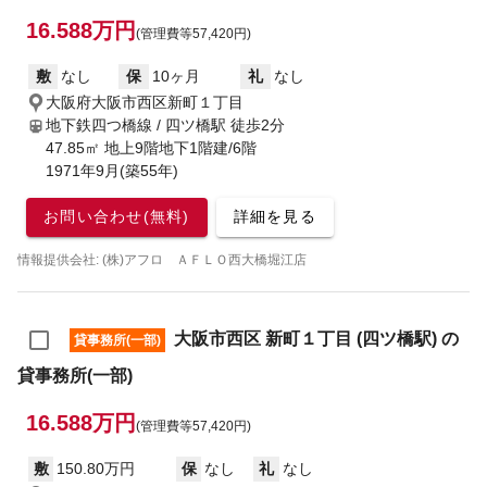
16.588万円
(管理費等57,420円)
敷
なし
保
10ヶ月
礼
なし
大阪府大阪市西区新町１丁目
地下鉄四つ橋線 / 四ツ橋駅
徒歩2分
47.85㎡ 地上9階地下1階建/6階
1971年9月(築55年)
お問い合わせ(無料)
詳細を見る
情報提供会社: (株)アフロ ＡＦＬＯ西大橋堀江店
大阪市西区 新町１丁目 (四ツ橋駅) の
貸事務所(一部)
貸事務所(一部)
16.588万円
(管理費等57,420円)
敷
150.80万円
保
なし
礼
なし