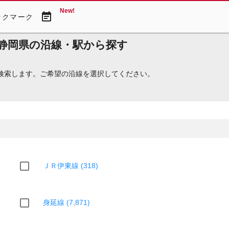
New!
event_note
ックマーク
を静岡県の沿線・駅から探す
ら検索します。ご希望の沿線を選択してください。
ＪＲ伊東線 (318)
身延線 (7,871)