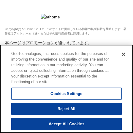
Copyright(c) At Home Co.,Ltd. このサイトに掲載している情報の無断転載を禁止します。著
作権はアットホーム（株）またはその情報提供者に帰属します。
本ページはプロモーションが含まれています。
GeoTechnologies, Inc. uses cookies for the purposes of
improving the convenience and quality of our site and for
utilizing information in our marketing activity. You can
accept or reject collecting information through cookies at
your discretion except information essential to the
functioning of our site.
Cookies Settings
Reject All
Accept All Cookies