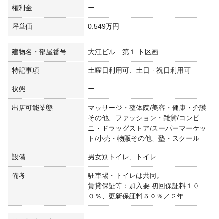
権利金
ー
坪単価
0.549万円
建物名・部屋番号
大江ビル 第１ ト区画
特記事項
土曜日利用可、土日・祝日利用可
状態
ー
出店可能業態
マッサージ・整体院/美容・健康・介護
その他、ファッション・雑貨/コンビ
ニ・ドラッグストア/スーパーマーケッ
ト/小売・物販その他、塾・スクール
設備
男女別トイレ、トイレ
備考
駐車場・トイレは共同。
賃貸保証等：加入要 初回保証料１０
０％、更新保証料５０％／２年