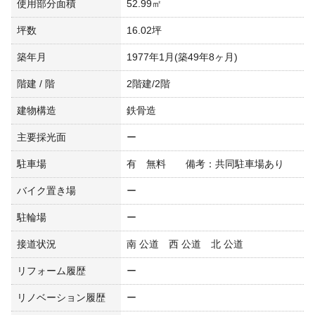
使用部分面積
52.99㎡
坪数
16.02坪
築年月
1977年1月(築49年8ヶ月)
階建 / 階
2階建/2階
建物構造
鉄骨造
主要採光面
ー
駐車場
有 無料 備考：共同駐車場あり
バイク置き場
ー
駐輪場
ー
接道状況
南 公道 西 公道 北 公道
リフォーム履歴
ー
リノベーション履歴
ー