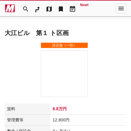
New!
menu
search
map
bookmark
event_note
大江ビル 第１ ト区画
貸店舗（一部）
賃料
8.8万円
管理費等
12,800円
敷金 / 保証金
3ヶ月/なし