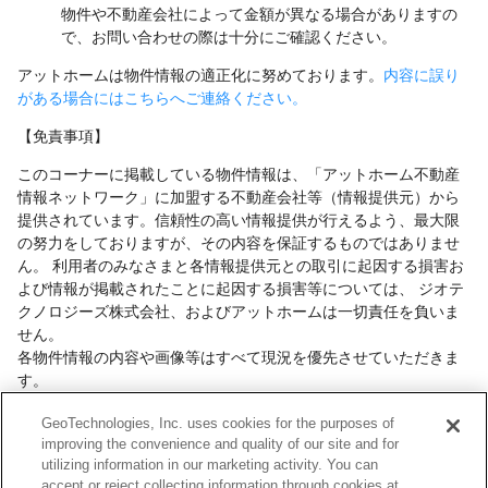
物件や不動産会社によって金額が異なる場合がありますの
で、お問い合わせの際は十分にご確認ください。
アットホームは物件情報の適正化に努めております。
内容に誤り
がある場合にはこちらへご連絡ください。
【免責事項】
このコーナーに掲載している物件情報は、「アットホーム不動産
情報ネットワーク」に加盟する不動産会社等（情報提供元）から
提供されています。信頼性の高い情報提供が行えるよう、最大限
の努力をしておりますが、その内容を保証するものではありませ
ん。 利用者のみなさまと各情報提供元との取引に起因する損害お
よび情報が掲載されたことに起因する損害等については、 ジオテ
クノロジーズ株式会社、およびアットホームは一切責任を負いま
せん。
各物件情報の内容や画像等はすべて現況を優先させていただきま
す。
お取引等（お取引の準備、資金調達等を含みます）の際には、内
GeoTechnologies, Inc. uses cookies for the purposes of
容や契約条件等について、 各情報提供元より十分な説明を受け、
improving the convenience and quality of our site and for
ご自身でご確認の上、判断してください。
utilizing information in our marketing activity. You can
このコーナーへの物件情報のご掲載、その他不動産業務ソリュー
accept or reject collecting information through cookies at