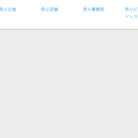
売り土地
売り店舗
売り事務所
売りビ
ンショ