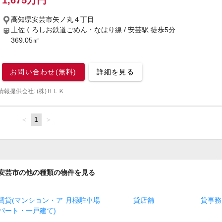
1,675万円
高知県安芸市矢ノ丸４丁目
土佐くろしお鉄道ごめん・なはり線 / 安芸駅
徒歩5分
369.05㎡
お問い合わせ(無料)
詳細を見る
情報提供会社: (株)ＨＬＫ
page
You're
1
page
on
page
安芸市の他の種類の物件を見る
賃貸(マンション・ア
月極駐車場
貸店舗
貸事務
パート・一戸建て)