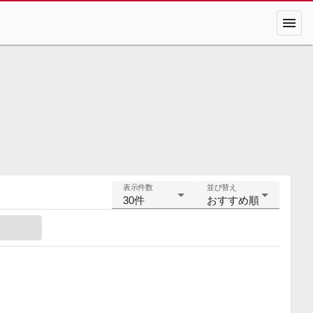
menu
表示件数
並び替え
30件
おすすめ順