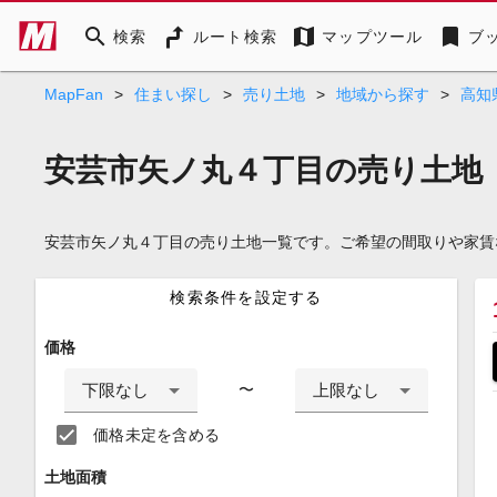
search
map
bookmark
検索
ルート検索
マップツール
ブ
MapFan
>
住まい探し
>
売り土地
>
地域から探す
>
高知
安芸市矢ノ丸４丁目の売り土地
安芸市矢ノ丸４丁目の売り土地一覧です。ご希望の間取りや家賃
検索条件を設定する
価格
下限なし
上限なし
〜
価格未定を含める
土地面積