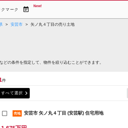
New!
event_note
ックマーク
県
>
安芸市
>
矢ノ丸４丁目の売り土地
などの条件を指定して、物件を絞り込むことができます。
1
件
chevron_right
すべて選択
安芸市 矢ノ丸４丁目 (安芸駅) 住宅用地
売地