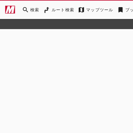
search
map
bookmark
検索
ルート検索
マップツール
ブ