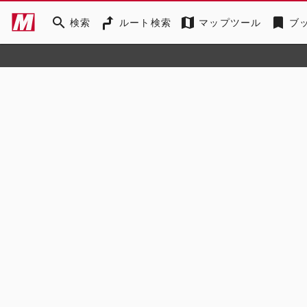
search
map
bookmark
検索
ルート検索
マップツール
ブ