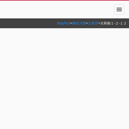
menu
MapFan
>
神奈川県
>
大和市
>
大和南１‐２‐１２