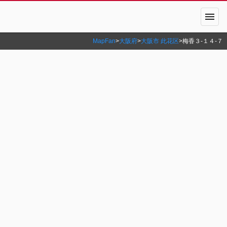
menu
MapFan
>
大阪府
>
大阪市 此花区
>
梅香３‐１４‐７