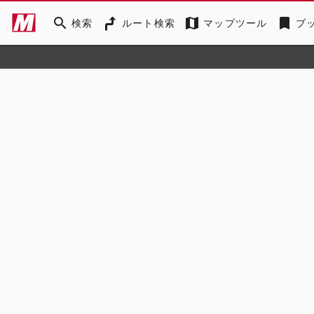
search
map
bookmark
検索
ルート検索
マップツール
ブ