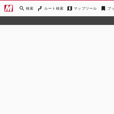
search
map
bookmark
検索
ルート検索
マップツール
ブ