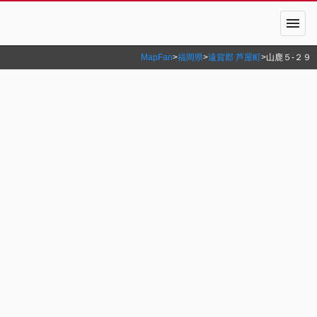
menu
MapFan
>
福岡県
>
遠賀郡 芦屋町
>
山鹿５‐２９