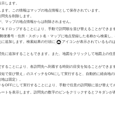
表示します。
します。この情報はマップの地点情報として保存されています。
訪問先を削除します。
が、マップの地点情報からは削除されません。
グ＆ドロップすることにより、手動で訪問順を並び替えることができま
。郵便番号・住所・スポット名・マップに地点登録した名称から検索し
先に追加します。検索結果の行頭に
アイコンが表示されているもの
問先に追加することもできます。また、地図をクリックして地図上の任
定することにより、各訪問先へ到着する時刻の目安を知ることができま
最短で並び替え」のスイッチをONにして実行すると、自動的に経由地の
的地は固定）。
チをOFFにして実行することにより、手動で任意の訪問順に並び替えて
ルートを表示します。訪問先の数字のピンをクリックするとフキダシが