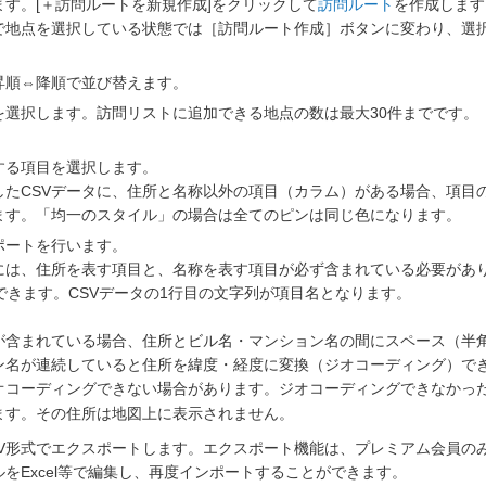
す。[＋訪問ルートを新規作成]をクリックして
訪問ルート
を作成します
で地点を選択している状態では［訪問ルート作成］ボタンに変わり、選
昇順⇔降順で並び替えます。
を選択します。訪問リストに追加できる地点の数は最大30件までです。
。
する項目を選択します。
したCSVデータに、住所と名称以外の項目（カラム）がある場合、項目
ます。「均一のスタイル」の場合は全てのピンは同じ色になります。
ポートを行います。
ルには、住所を表す項目と、名称を表す項目が必ず含まれている必要があ
できます。CSVデータの1行目の文字列が項目名となります。
が含まれている場合、住所とビル名・マンション名の間にスペース（半
ン名が連続していると住所を緯度・経度に変換（ジオコーディング）で
オコーディングできない場合があります。ジオコーディングできなかっ
ます。その住所は地図上に表示されません。
SV形式でエクスポートします。エクスポート機能は、プレミアム会員の
ルをExcel等で編集し、再度インポートすることができます。