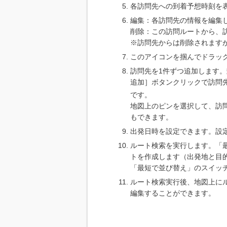
各訪問先への到着予想時刻を
編集：各訪問先の情報を編集
削除：この訪問ルートから、
※訪問先からは削除されます
このアイコンを掴んでドラッ
訪問先を1件ずつ追加します
追加］ボタンクリックで訪問
です。
地図上のピンを選択して、訪
もできます。
出発日時を設定できます。設
ルート検索を実行します。「
トを作成します（出発地と目
「最短で並び替え」のスイッ
ルート検索実行後、地図上に
編集することができます。