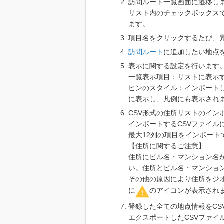
訪問ルート一覧画面に遷移しま
リスト内のチェックボックス
ます。
項目名をクリックするたび、
訪問ルート
に追加したい地点
表示に関する設定を行います
一覧表示項目：リストに表示
ピンのスタイル：インポート
に表示し、凡例にも表示され
CSV形式の住所リストのイン
インポートするCSVファイ
最大12列の項目をインポート
【住所に関するご注意】
住所にビル名・マンション名
い。住所とビル名・マンショ
その他の原因により住所をジ
に
のアイコンが表示され
登録した全ての地点情報をC
エクスポートしたCSVファイ