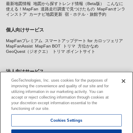
最新地図情報
地図から探すトレンド情報（Beta版）
こんなに
使える！MapFan
道路走行調査で見つけたもの
MapFanオンラ
インストア
カーナビ地図更新
宿・ホテル・旅館予約
個人向けサービス
MapFanプレミアム
スマートアップデート for カロッツェリア
MapFanAssist
MapFan BOT
トリマ
方位かなめ
GeoQuest（ジオクエ）
トリマ ポイントサイト
法人向けサービス
GeoTechnologies, Inc. uses cookies for the purposes of
法人向け地図・位置情報サービス
WEBサイト・システム向け地
improving the convenience and quality of our site and for
図API
Windows PC向け地図開発キット
MapFan DB
住所確認
utilizing information in our marketing activity. You can
サービス
MAP WORLD+
トリマ広告
Geo-Research
スグロ
accept or reject collecting information through cookies at
ジ
your discretion except information essential to the
functioning of our site.
カーナビ地図更新サービス
Cookies Settings
MapFan スマートメンバーズ
カロッツェリア地図割プラス
KENWOOD MapFan Club