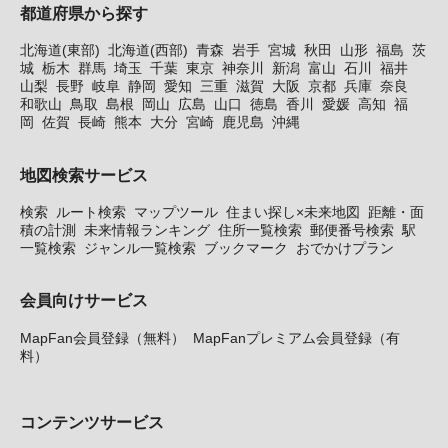
都道府県から探す
北海道(東部)
北海道(西部)
青森
岩手
宮城
秋田
山形
福島
茨
城
栃木
群馬
埼玉
千葉
東京
神奈川
新潟
富山
石川
福井
山梨
長野
岐阜
静岡
愛知
三重
滋賀
大阪
京都
兵庫
奈良
和歌山
鳥取
島根
岡山
広島
山口
徳島
香川
愛媛
高知
福
岡
佐賀
長崎
熊本
大分
宮崎
鹿児島
沖縄
地図検索サービス
検索
ルート検索
マップツール
住まい探し×未来地図
距離・面
積の計測
未来情報ランキング
住所一覧検索
郵便番号検索
駅
一覧検索
ジャンル一覧検索
ブックマーク
おでかけプラン
会員向けサービス
MapFan会員登録（無料）
MapFanプレミアム会員登録（有
料）
コンテンツサービス