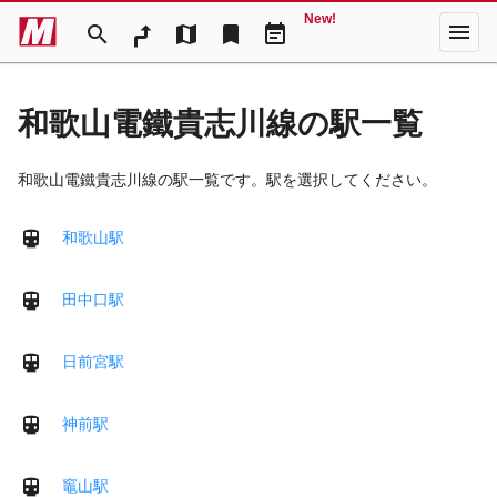
New!
menu
search
map
bookmark
event_note
和歌山電鐵貴志川線の駅一覧
和歌山電鐵貴志川線の駅一覧です。駅を選択してください。
和歌山駅
田中口駅
日前宮駅
神前駅
竈山駅