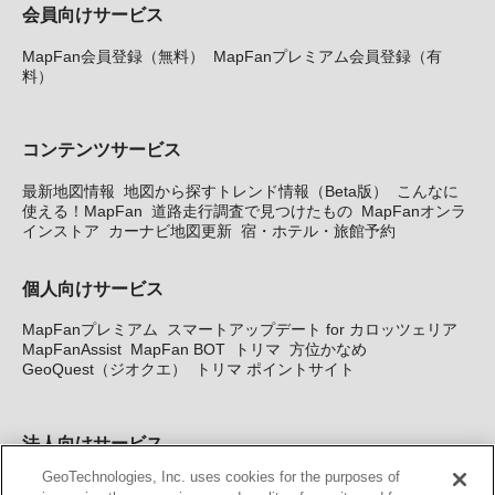
会員向けサービス
MapFan会員登録（無料）
MapFanプレミアム会員登録（有
料）
コンテンツサービス
最新地図情報
地図から探すトレンド情報（Beta版）
こんなに
使える！MapFan
道路走行調査で見つけたもの
MapFanオンラ
インストア
カーナビ地図更新
宿・ホテル・旅館予約
個人向けサービス
MapFanプレミアム
スマートアップデート for カロッツェリア
MapFanAssist
MapFan BOT
トリマ
方位かなめ
GeoQuest（ジオクエ）
トリマ ポイントサイト
法人向けサービス
GeoTechnologies, Inc. uses cookies for the purposes of
法人向け地図・位置情報サービス
WEBサイト・システム向け地