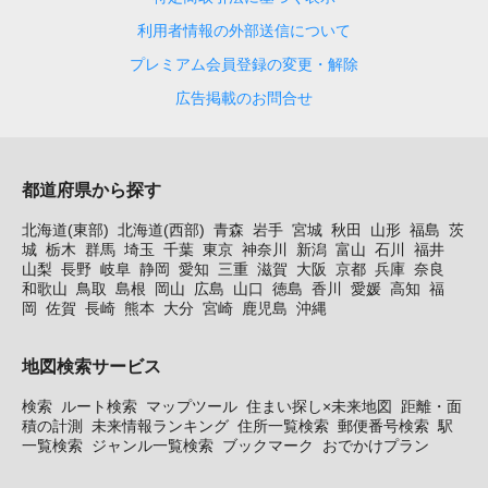
利用者情報の外部送信について
プレミアム会員登録の変更・解除
広告掲載のお問合せ
都道府県から探す
北海道(東部)
北海道(西部)
青森
岩手
宮城
秋田
山形
福島
茨
城
栃木
群馬
埼玉
千葉
東京
神奈川
新潟
富山
石川
福井
山梨
長野
岐阜
静岡
愛知
三重
滋賀
大阪
京都
兵庫
奈良
和歌山
鳥取
島根
岡山
広島
山口
徳島
香川
愛媛
高知
福
岡
佐賀
長崎
熊本
大分
宮崎
鹿児島
沖縄
地図検索サービス
検索
ルート検索
マップツール
住まい探し×未来地図
距離・面
積の計測
未来情報ランキング
住所一覧検索
郵便番号検索
駅
一覧検索
ジャンル一覧検索
ブックマーク
おでかけプラン