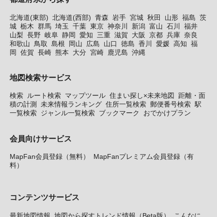
北海道(東部)
北海道(西部)
青森
岩手
宮城
秋田
山形
福島
茨
城
栃木
群馬
埼玉
千葉
東京
神奈川
新潟
富山
石川
福井
山梨
長野
岐阜
静岡
愛知
三重
滋賀
大阪
京都
兵庫
奈良
和歌山
鳥取
島根
岡山
広島
山口
徳島
香川
愛媛
高知
福
岡
佐賀
長崎
熊本
大分
宮崎
鹿児島
沖縄
地図検索サービス
検索
ルート検索
マップツール
住まい探し×未来地図
距離・面
積の計測
未来情報ランキング
住所一覧検索
郵便番号検索
駅
一覧検索
ジャンル一覧検索
ブックマーク
おでかけプラン
会員向けサービス
MapFan会員登録（無料）
MapFanプレミアム会員登録（有
料）
コンテンツサービス
最新地図情報
地図から探すトレンド情報（Beta版）
こんなに