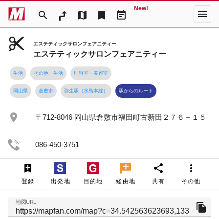
New!
menu
search
map
bookmark
event_note
エステティックサロンフェアニティー
エステティックサロンフェアニティー
生活
その他 生活
理容室・美容室
岡山県
倉敷市
弥生駅（水島本線）
駅からのルート
place
〒712-8046 岡山県倉敷市福田町古新田２７６－１５
086-450-3751
share
more_vert
登録
出発地
目的地
経由地
共有
その他
地図URL
file_copy