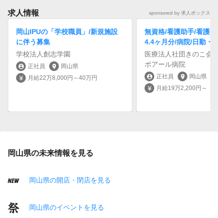
求人情報
sponsored by 求人ボックス
岡山IPUの「学校職員」/新規施設
無資格/看護助手/看護補
に伴う募集
4.4ヶ月分/病院/日勤・
学校法人創志学園
医療法人社団きのこ会
ポアール病院
正社員
岡山県
account_circle
location_on
正社員
岡山県
account_circle
location_on
月給22万8,000円～40万円
currency_yen
月給19万2,200円～
currency_yen
岡山県の未来情報を見る
岡山県の開店・閉店を見る
岡山県のイベントを見る