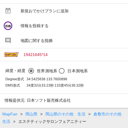
event_note
新規おでかけプランに追加
circle
情報を投稿する
投稿
地図に関する指摘
19421645*14
緯度・経度
世界測地系
日本測地系
Degree形式
34.5425636 133.7600898
DMS形式
34度32分33.23秒 133度45分36.32秒
情報提供元: 日本ソフト販売株式会社
MapFan
>
岡山県
>
岡山県のその他 生活
>
倉敷市のその他
生活
>
エステティックサロンフェアニティー