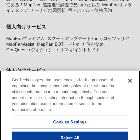
使える！MapFan
道路走行調査で見つけたもの
MapFanオンラ
インストア
カーナビ地図更新
宿・ホテル・旅館予約
個人向けサービス
MapFanプレミアム
スマートアップデート for カロッツェリア
MapFanAssist
MapFan BOT
トリマ
方位かなめ
GeoQuest（ジオクエ）
トリマ ポイントサイト
法人向けサービス
GeoTechnologies, Inc. uses cookies for the purposes of
法人向け地図・位置情報サービス
WEBサイト・システム向け地
improving the convenience and quality of our site and for
図API
Windows PC向け地図開発キット
MapFan DB
住所確認
utilizing information in our marketing activity. You can
サービス
MAP WORLD+
トリマ広告
Geo-Research
スグロ
accept or reject collecting information through cookies at
ジ
your discretion except information essential to the
functioning of our site.
カーナビ地図更新サービス
Cookies Settings
MapFan スマートメンバーズ
カロッツェリア地図割プラス
KENWOOD MapFan Club
Reject All