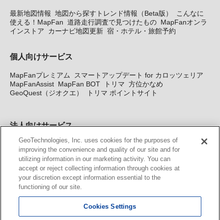
最新地図情報
地図から探すトレンド情報（Beta版）
こんなに
使える！MapFan
道路走行調査で見つけたもの
MapFanオンラ
インストア
カーナビ地図更新
宿・ホテル・旅館予約
個人向けサービス
MapFanプレミアム
スマートアップデート for カロッツェリア
MapFanAssist
MapFan BOT
トリマ
方位かなめ
GeoQuest（ジオクエ）
トリマ ポイントサイト
法人向けサービス
GeoTechnologies, Inc. uses cookies for the purposes of
法人向け地図・位置情報サービス
WEBサイト・システム向け地
improving the convenience and quality of our site and for
図API
Windows PC向け地図開発キット
MapFan DB
住所確認
utilizing information in our marketing activity. You can
サービス
MAP WORLD+
トリマ広告
Geo-Research
スグロ
accept or reject collecting information through cookies at
ジ
your discretion except information essential to the
functioning of our site.
カーナビ地図更新サービス
Cookies Settings
MapFan スマートメンバーズ
カロッツェリア地図割プラス