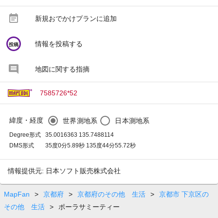
event_note
新規おでかけプランに追加
circle
情報を投稿する
投稿
地図に関する指摘
7585726*52
緯度・経度
世界測地系
日本測地系
Degree形式
35.0016363 135.7488114
DMS形式
35度0分5.89秒 135度44分55.72秒
情報提供元: 日本ソフト販売株式会社
MapFan
>
京都府
>
京都府のその他 生活
>
京都市 下京区の
その他 生活
>
ポーラサミーティー