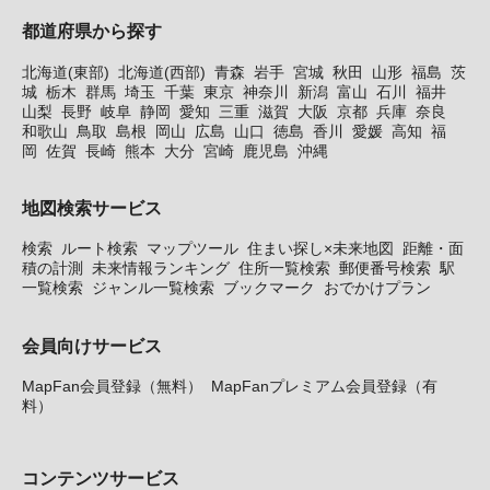
都道府県から探す
北海道(東部)
北海道(西部)
青森
岩手
宮城
秋田
山形
福島
茨
城
栃木
群馬
埼玉
千葉
東京
神奈川
新潟
富山
石川
福井
山梨
長野
岐阜
静岡
愛知
三重
滋賀
大阪
京都
兵庫
奈良
和歌山
鳥取
島根
岡山
広島
山口
徳島
香川
愛媛
高知
福
岡
佐賀
長崎
熊本
大分
宮崎
鹿児島
沖縄
地図検索サービス
検索
ルート検索
マップツール
住まい探し×未来地図
距離・面
積の計測
未来情報ランキング
住所一覧検索
郵便番号検索
駅
一覧検索
ジャンル一覧検索
ブックマーク
おでかけプラン
会員向けサービス
MapFan会員登録（無料）
MapFanプレミアム会員登録（有
料）
コンテンツサービス