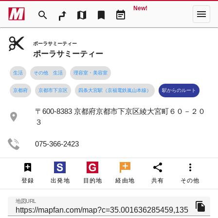
New!
menu
search
map
bookmark
event_note
ポーラサミーティー
ポーラサミーティー
生活
その他 生活
理容室・美容室
京都府
京都市下京区
四条大宮駅（京福電鉄嵐山本線）
駅からのルート
〒600-8383 京都府京都市下京区綾大宮町６０－２０
place
３
075-366-2423
share
more_vert
登録
出発地
目的地
経由地
共有
その他
地図URL
file_copy