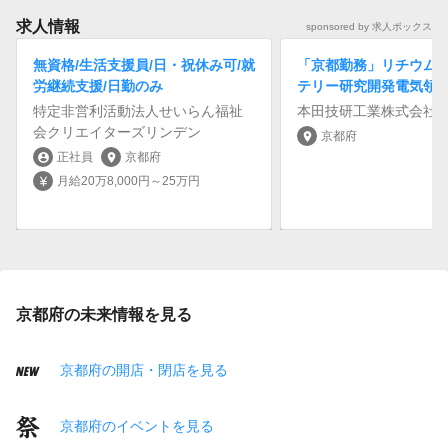
求人情報
sponsored by 求人ボックス
無資格/生活支援員/日・祝休み可/就
「京都勤務」リチウム
労継続支援/日勤のみ
テリー研究開発電気領
特定非営利活動法人せいらん福祉
本田技研工業株式会社
会クリエイターズリンデン
京都府
location_on
正社員
京都府
account_circle
location_on
月給20万8,000円～25万円
currency_yen
京都府の未来情報を見る
京都府の開店・閉店を見る
京都府のイベントを見る