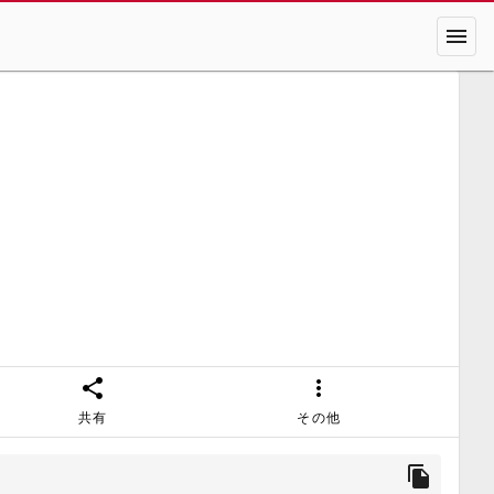
menu
share
more_vert
共有
その他
file_copy