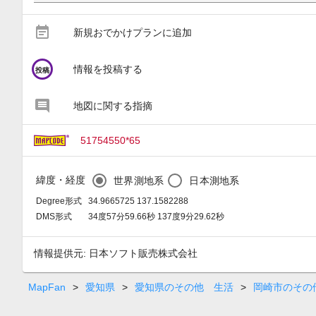
event_note
新規おでかけプランに追加
circle
情報を投稿する
投稿
地図に関する指摘
51754550*65
緯度・経度
世界測地系
日本測地系
Degree形式
34.9665725 137.1582288
DMS形式
34度57分59.66秒 137度9分29.62秒
情報提供元: 日本ソフト販売株式会社
MapFan
>
愛知県
>
愛知県のその他 生活
>
岡崎市のその