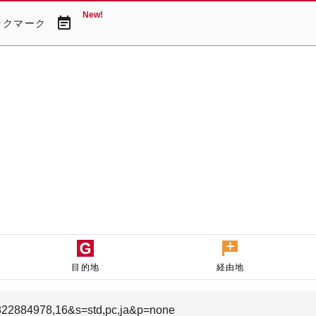
New!
event_note
ックマーク
目的地
経由地