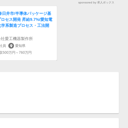
sponsored by 求人ボックス
春日井市/半導体パッケージ基
ロセス開発 昇給9.7%/愛知電
/化学系製造プロセス・工法開
会社愛工機器製作所
社員
愛知県
location_on
収500万円～760万円