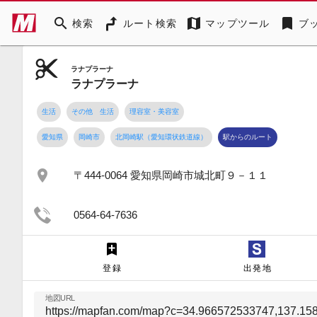
search
map
bookmark
検索
ルート検索
マップツール
ブ
ラナプラーナ
ラナプラーナ
生活
その他 生活
理容室・美容室
愛知県
岡崎市
北岡崎駅（愛知環状鉄道線）
駅からのルート
place
〒444-0064 愛知県岡崎市城北町９－１１
0564-64-7636
登録
出発地
地図URL