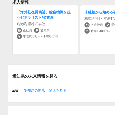
求人情報
「海外駐在員候補」総合物流を担
未経験から始める
うゼネラリスト/名古屋
株式会社I・PARTN
名港海運株式会社
派遣社員
愛
account_circle
location_on
正社員
愛知県
account_circle
location_on
時給1,400円～
currency_yen
年収800万円～1,000万円
currency_yen
愛知県の未来情報を見る
愛知県の開店・閉店を見る