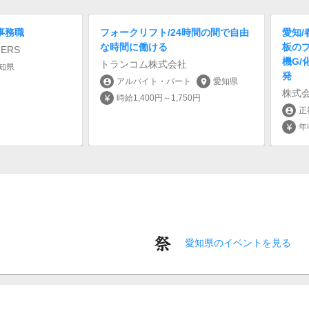
事務職
フォークリフト/24時間の間で自由
愛知/
な時間に働ける
板のプ
ERS
機G
トランコム株式会社
知県
発
アルバイト・パート
愛知県
account_circle
location_on
株式
時給1,400円～1,750円
currency_yen
正
account_circle
年
currency_yen
愛知県のイベントを見る