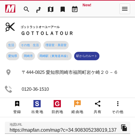
New!
menu
search
map
bookmark
event_note
ゴットラットオーユーアール
ＧＯＴＴＯＬＡＴＯＵＲ
生活
その他 生活
理容室・美容室
愛知県
岡崎市
岡崎駅（東海道本線）
駅からのルート
place
〒444-0825 愛知県岡崎市福岡町岩ケ崎２０－６
0120-36-1510
share
more_vert
登録
出発地
目的地
経由地
共有
その他
地図URL
file_copy