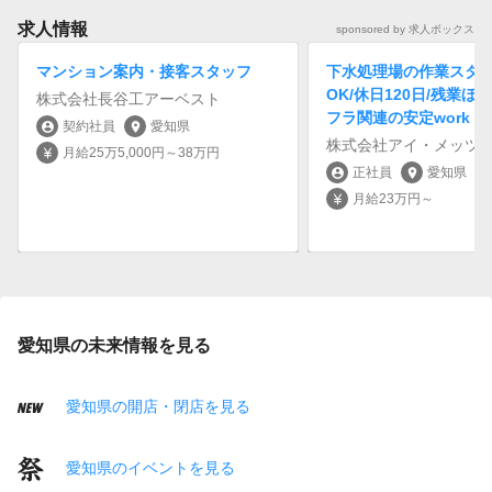
求人情報
sponsored by 求人ボックス
マンション案内・接客スタッフ
下水処理場の作業スタッ
OK/休日120日/残業ほ
株式会社長谷工アーベスト
フラ関連の安定work
契約社員
愛知県
account_circle
location_on
株式会社アイ・メッツ
月給25万5,000円～38万円
currency_yen
正社員
愛知県
account_circle
location_on
月給23万円～
currency_yen
愛知県の未来情報を見る
愛知県の開店・閉店を見る
愛知県のイベントを見る