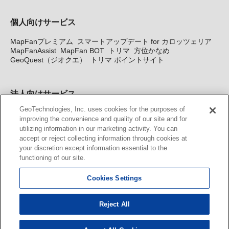
個人向けサービス
MapFanプレミアム
スマートアップデート for カロッツェリア
MapFanAssist
MapFan BOT
トリマ
方位かなめ
GeoQuest（ジオクエ）
トリマ ポイントサイト
法人向けサービス
GeoTechnologies, Inc. uses cookies for the purposes of
法人向け地図・位置情報サービス
WEBサイト・システム向け地
improving the convenience and quality of our site and for
図API
Windows PC向け地図開発キット
MapFan DB
住所確認
utilizing information in our marketing activity. You can
サービス
MAP WORLD+
トリマ広告
Geo-Research
スグロ
accept or reject collecting information through cookies at
ジ
your discretion except information essential to the
functioning of our site.
カーナビ地図更新サービス
Cookies Settings
MapFan スマートメンバーズ
カロッツェリア地図割プラス
KENWOOD MapFan Club
Reject All