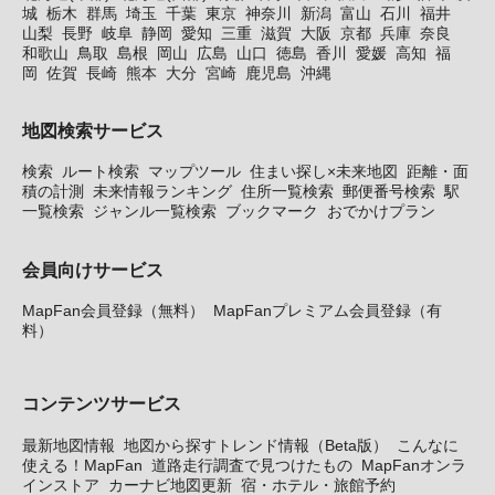
城
栃木
群馬
埼玉
千葉
東京
神奈川
新潟
富山
石川
福井
山梨
長野
岐阜
静岡
愛知
三重
滋賀
大阪
京都
兵庫
奈良
和歌山
鳥取
島根
岡山
広島
山口
徳島
香川
愛媛
高知
福
岡
佐賀
長崎
熊本
大分
宮崎
鹿児島
沖縄
地図検索サービス
検索
ルート検索
マップツール
住まい探し×未来地図
距離・面
積の計測
未来情報ランキング
住所一覧検索
郵便番号検索
駅
一覧検索
ジャンル一覧検索
ブックマーク
おでかけプラン
会員向けサービス
MapFan会員登録（無料）
MapFanプレミアム会員登録（有
料）
コンテンツサービス
最新地図情報
地図から探すトレンド情報（Beta版）
こんなに
使える！MapFan
道路走行調査で見つけたもの
MapFanオンラ
インストア
カーナビ地図更新
宿・ホテル・旅館予約