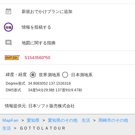
event_note
新規おでかけプランに追加
circle
情報を投稿する
投稿
地図に関する指摘
51543560*50
緯度・経度
世界測地系
日本測地系
Degree形式
34.9083052 137.1526318
DMS形式
34度54分29.9秒 137度9分9.47秒
情報提供元: 日本ソフト販売株式会社
MapFan
>
愛知県
>
愛知県のその他 生活
>
岡崎市のその他
生活
>
ＧＯＴＴＯＬＡＴＯＵＲ