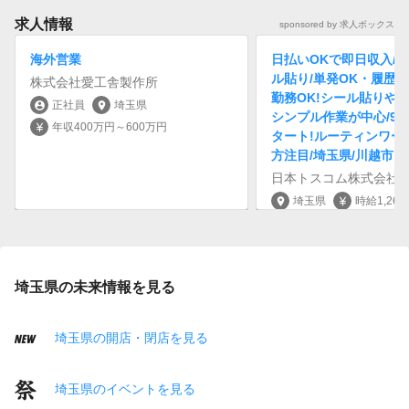
求人情報
sponsored by 求人ボックス
海外営業
日払いOKで即日収入/
ル貼り/単発OK・履歴
株式会社愛工舎製作所
勤務OK!シール貼りや
正社員
埼玉県
account_circle
location_on
シンプル作業が中心/9
年収400万円～600万円
currency_yen
タート!ルーティンワー
方注目/埼玉県/川越市
日本トスコム株式会社
埼玉県
時給1,26
location_on
currency_yen
埼玉県の未来情報を見る
埼玉県の開店・閉店を見る
埼玉県のイベントを見る