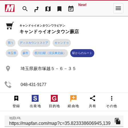
New!
menu
search
map
bookmark
event_note
キャンドゥイオンタウンワラビテン
キャンドゥイオンタウン蕨店
買う
ディスカウントストア
キャンドゥ
埼玉県
蕨市
西川口駅（京浜東北線）
駅からのルート
place
埼玉県蕨市塚越５－６－３５
048-431-9177
share
more_vert
登録
出発地
目的地
経由地
共有
その他
地図URL
file_copy