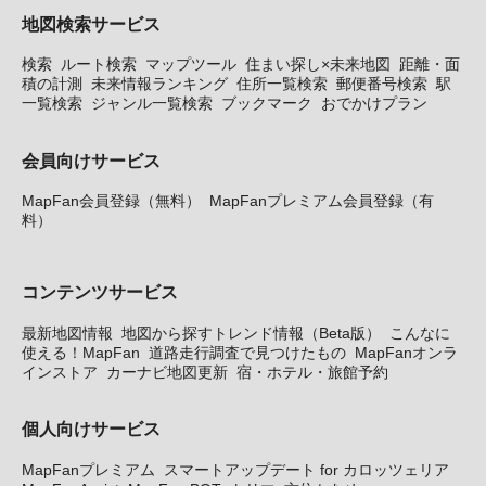
地図検索サービス
検索
ルート検索
マップツール
住まい探し×未来地図
距離・面
積の計測
未来情報ランキング
住所一覧検索
郵便番号検索
駅
一覧検索
ジャンル一覧検索
ブックマーク
おでかけプラン
会員向けサービス
MapFan会員登録（無料）
MapFanプレミアム会員登録（有
料）
コンテンツサービス
最新地図情報
地図から探すトレンド情報（Beta版）
こんなに
使える！MapFan
道路走行調査で見つけたもの
MapFanオンラ
インストア
カーナビ地図更新
宿・ホテル・旅館予約
個人向けサービス
MapFanプレミアム
スマートアップデート for カロッツェリア