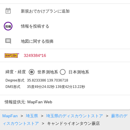
event_note
新規おでかけプランに追加
circle
情報を投稿する
投稿
地図に関する指摘
3249384*16
緯度・経度
世界測地系
日本測地系
Degree形式
35.8233386 139.7036718
DMS形式
35度49分24.02秒 139度42分13.22秒
情報提供元: MapFan Web
MapFan
>
埼玉県
>
埼玉県のディスカウントストア
>
蕨市のデ
ィスカウントストア
>
キャンドゥイオンタウン蕨店