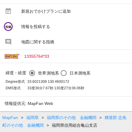
event_note
新規おでかけプランに追加
circle
情報を投稿する
投稿
地図に関する指摘
13355764*33
緯度・経度
世界測地系
日本測地系
Degree形式
33.6021308 130.4600172
DMS形式
33度36分7.67秒 130度27分36.06秒
情報提供元: MapFan Web
MapFan
>
福岡県
>
福岡県のその他 金融機関
>
糟屋郡 志免
町のその他 金融機関
>
福岡県信用組合亀山支店