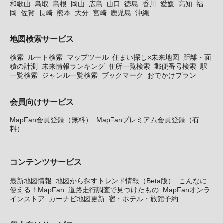
和歌山
鳥取
島根
岡山
広島
山口
徳島
香川
愛媛
高知
福
岡
佐賀
長崎
熊本
大分
宮崎
鹿児島
沖縄
地図検索サービス
検索
ルート検索
マップツール
住まい探し×未来地図
距離・面
積の計測
未来情報ランキング
住所一覧検索
郵便番号検索
駅
一覧検索
ジャンル一覧検索
ブックマーク
おでかけプラン
会員向けサービス
MapFan会員登録（無料）
MapFanプレミアム会員登録（有
料）
コンテンツサービス
最新地図情報
地図から探すトレンド情報（Beta版）
こんなに
使える！MapFan
道路走行調査で見つけたもの
MapFanオンラ
インストア
カーナビ地図更新
宿・ホテル・旅館予約