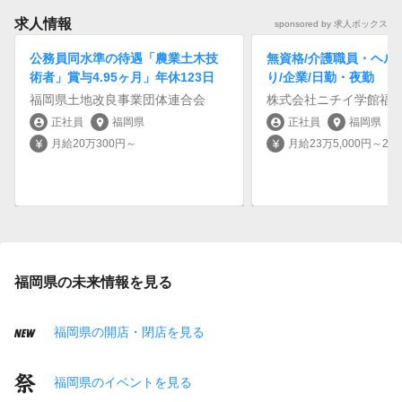
求人情報
sponsored by 求人ボックス
公務員同水準の待遇「農業土木技
無資格/介護職員・ヘル
術者」賞与4.95ヶ月」年休123日
り/企業/日勤・夜勤
福岡県土地改良事業団体連合会
株式会社ニチイ学館福
正社員
福岡県
正社員
福岡県
account_circle
location_on
account_circle
location_on
月給20万300円～
月給23万5,000円～24万
currency_yen
currency_yen
福岡県の未来情報を見る
福岡県の開店・閉店を見る
福岡県のイベントを見る