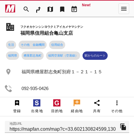
New!
menu
search
map
bookmark
event_note
フクオカケンシンヨウクミアイカメヤマシテン
福岡県信用組合亀山支店
生活
その他 金融機関
信用組合
福岡県
糟屋郡志免町
福岡空港駅（空港線）
駅からのルート
place
福岡県糟屋郡志免町別府１－２１－１５
092-935-0426
share
more_vert
登録
出発地
目的地
経由地
共有
その他
地図URL
file_copy