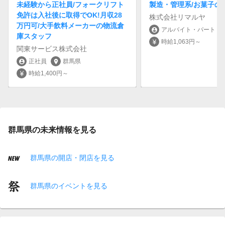
未経験から正社員/フォークリフト
製造・管理系/お菓子の
免許は入社後に取得でOK!月収28
株式会社リマルヤ
万円可/大手飲料メーカーの物流倉
アルバイト・パート
account_circle
locati
庫スタッフ
時給1,063円～
currency_yen
関東サービス株式会社
正社員
群馬県
account_circle
location_on
時給1,400円～
currency_yen
群馬県の未来情報を見る
群馬県の開店・閉店を見る
群馬県のイベントを見る