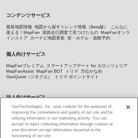
コンテンツサービス
最新地図情報
地図から探すトレンド情報（Beta版）
こんなに
使える！MapFan
道路走行調査で見つけたもの
MapFanオンラ
インストア
カーナビ地図更新
宿・ホテル・旅館予約
個人向けサービス
MapFanプレミアム
スマートアップデート for カロッツェリア
MapFanAssist
MapFan BOT
トリマ
方位かなめ
GeoQuest（ジオクエ）
トリマ ポイントサイト
法人向けサービス
GeoTechnologies, Inc. uses cookies for the purposes of
法人向け地図・位置情報サービス
WEBサイト・システム向け地
improving the convenience and quality of our site and for
図API
Windows PC向け地図開発キット
MapFan DB
住所確認
utilizing information in our marketing activity. You can
サービス
MAP WORLD+
トリマ広告
Geo-Research
スグロ
accept or reject collecting information through cookies at
ジ
your discretion except information essential to the
functioning of our site.