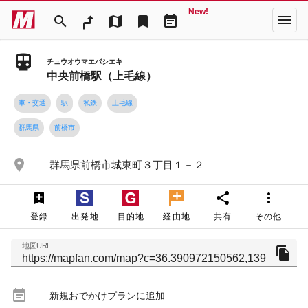
New!
menu
search
map
bookmark
event_note
チュウオウマエバシエキ
中央前橋駅（上毛線）
車・交通
駅
私鉄
上毛線
群馬県
前橋市
place
群馬県前橋市城東町３丁目１－２
share
more_vert
登録
出発地
目的地
経由地
共有
その他
地図URL
file_copy
event_note
新規おでかけプランに追加