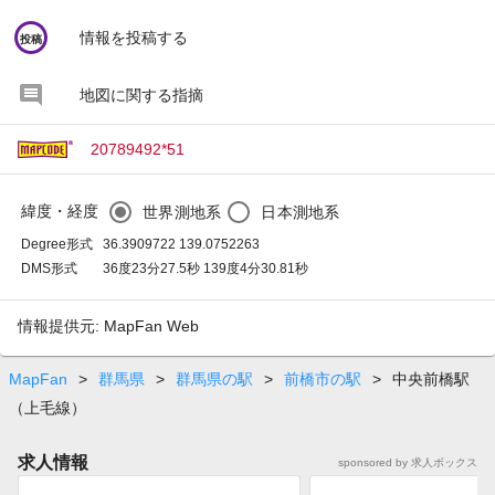
circle
情報を投稿する
投稿
地図に関する指摘
20789492*51
緯度・経度
世界測地系
日本測地系
Degree形式
36.3909722 139.0752263
DMS形式
36度23分27.5秒 139度4分30.81秒
情報提供元: MapFan Web
MapFan
>
群馬県
>
群馬県の駅
>
前橋市の駅
>
中央前橋駅
（上毛線）
求人情報
sponsored by 求人ボックス