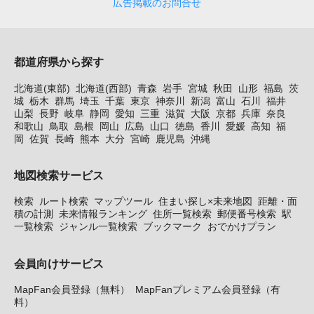
広告掲載のお問合せ
都道府県から探す
北海道(東部)
北海道(西部)
青森
岩手
宮城
秋田
山形
福島
茨
城
栃木
群馬
埼玉
千葉
東京
神奈川
新潟
富山
石川
福井
山梨
長野
岐阜
静岡
愛知
三重
滋賀
大阪
京都
兵庫
奈良
和歌山
鳥取
島根
岡山
広島
山口
徳島
香川
愛媛
高知
福
岡
佐賀
長崎
熊本
大分
宮崎
鹿児島
沖縄
地図検索サービス
検索
ルート検索
マップツール
住まい探し×未来地図
距離・面
積の計測
未来情報ランキング
住所一覧検索
郵便番号検索
駅
一覧検索
ジャンル一覧検索
ブックマーク
おでかけプラン
会員向けサービス
MapFan会員登録（無料）
MapFanプレミアム会員登録（有
料）