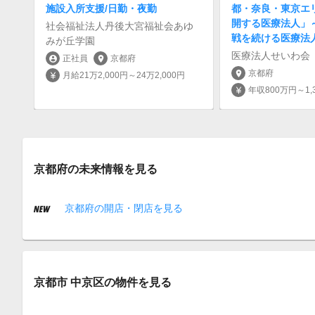
施設入所支援/日勤・夜勤
都・奈良・東京エ
開する医療法人」
社会福祉法人丹後大宮福祉会あゆ
戦を続ける医療法
みが丘学園
医療法人せいわ会
正社員
京都府
account_circle
location_on
京都府
location_on
月給21万2,000円～24万2,000円
currency_yen
年収800万円～1,
currency_yen
京都府の未来情報を見る
京都府の開店・閉店を見る
京都市 中京区の物件を見る