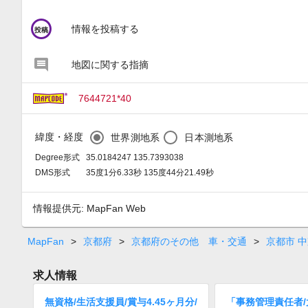
circle
情報を投稿する
投稿
地図に関する指摘
7644721*40
緯度・経度
世界測地系
日本測地系
Degree形式
35.0184247 135.7393038
DMS形式
35度1分6.33秒 135度44分21.49秒
情報提供元: MapFan Web
MapFan
>
京都府
>
京都府のその他 車・交通
>
京都市 
求人情報
無資格/生活支援員/賞与4.45ヶ月分/
「事務管理責任者