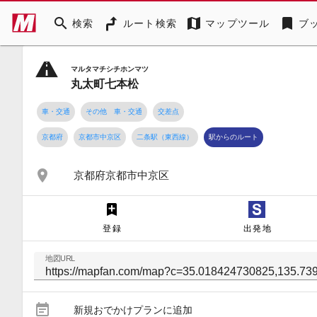
search
map
bookmark
検索
ルート検索
マップツール
ブ
マルタマチシチホンマツ
丸太町七本松
車・交通
その他 車・交通
交差点
京都府
京都市中京区
二条駅（東西線）
駅からのルート
place
京都府京都市中京区
登録
出発地
地図URL
event_note
新規おでかけプランに追加