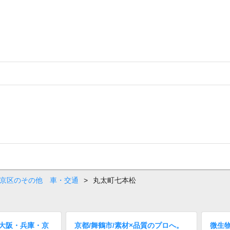
中京区のその他 車・交通
>
丸太町七本松
/大阪・兵庫・京
京都/舞鶴市/素材×品質のプロへ。
微生