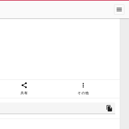
menu
share
more_vert
共有
その他
file_copy