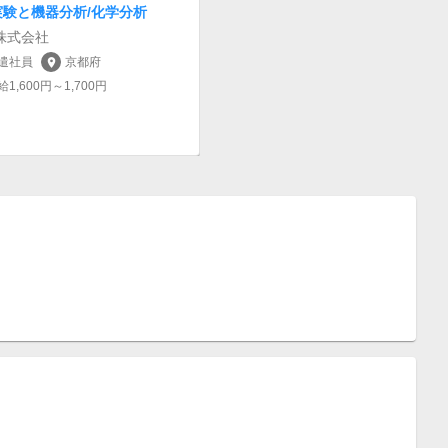
実験と機器分析/化学分析
株式会社
遣社員
京都府
location_on
給1,600円～1,700円