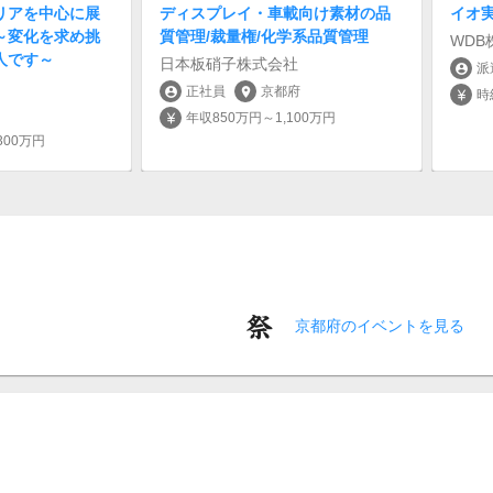
リアを中心に展
ディスプレイ・車載向け素材の品
イオ
～変化を求め挑
質管理/裁量権/化学系品質管理
WDB
人です～
日本板硝子株式会社
派
account_circle
正社員
京都府
account_circle
location_on
時
currency_yen
年収850万円～1,100万円
currency_yen
300万円
京都府のイベントを見る