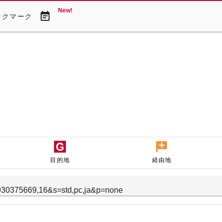
New!
event_note
ックマーク
目的地
経由地