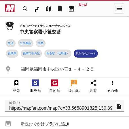
New!
menu
search
map
bookmark
event_note
チュウオウケイサツショオザサコウバン
中央警察署小笹交番
生活
公共施設
交番
福岡県
福岡市中央区
桜坂駅（七隈線）
駅からのルート
place
福岡県福岡市中央区小笹１－４－２５
share
more_vert
登録
出発地
目的地
経由地
共有
その他
地図URL
file_copy
event_note
新規おでかけプランに追加