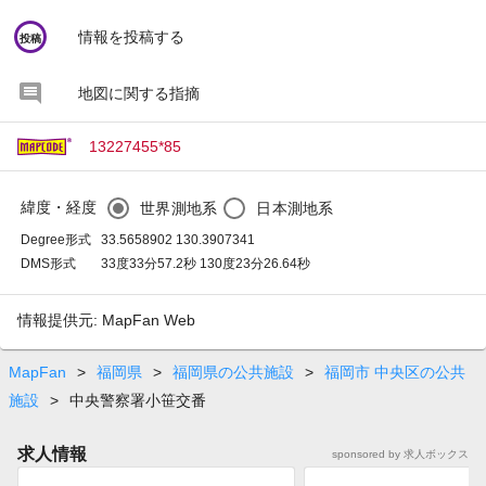
circle
情報を投稿する
投稿
地図に関する指摘
13227455*85
緯度・経度
世界測地系
日本測地系
Degree形式
33.5658902 130.3907341
DMS形式
33度33分57.2秒 130度23分26.64秒
情報提供元: MapFan Web
MapFan
>
福岡県
>
福岡県の公共施設
>
福岡市 中央区の公共
施設
>
中央警察署小笹交番
求人情報
sponsored by 求人ボックス