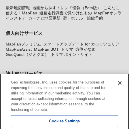
最新地図情報
地図から探すトレンド情報（Beta版）
こんなに
使える！MapFan
道路走行調査で見つけたもの
MapFanオンラ
インストア
カーナビ地図更新
宿・ホテル・旅館予約
個人向けサービス
MapFanプレミアム
スマートアップデート for カロッツェリア
MapFanAssist
MapFan BOT
トリマ
方位かなめ
GeoQuest（ジオクエ）
トリマ ポイントサイト
法人向けサービス
GeoTechnologies, Inc. uses cookies for the purposes of
法人向け地図・位置情報サービス
WEBサイト・システム向け地
improving the convenience and quality of our site and for
図API
Windows PC向け地図開発キット
MapFan DB
住所確認
utilizing information in our marketing activity. You can
サービス
MAP WORLD+
トリマ広告
Geo-Research
スグロ
accept or reject collecting information through cookies at
ジ
your discretion except information essential to the
functioning of our site.
カーナビ地図更新サービス
Cookies Settings
MapFan スマートメンバーズ
カロッツェリア地図割プラス