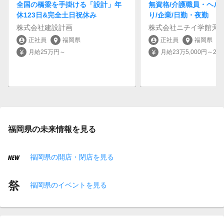
全国の橋梁を手掛ける「設計」年
無資格/介護職員・ヘル
休123日&完全土日祝休み
り/企業/日勤・夜勤
株式会社建設計画
株式会社ニチイ学館天
正社員
福岡県
正社員
福岡県
account_circle
location_on
account_circle
location_on
月給25万円～
月給23万5,000円～24万
currency_yen
currency_yen
福岡県の未来情報を見る
福岡県の開店・閉店を見る
福岡県のイベントを見る