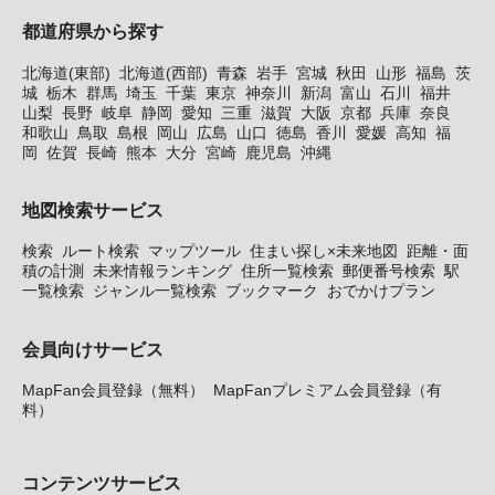
都道府県から探す
北海道(東部)
北海道(西部)
青森
岩手
宮城
秋田
山形
福島
茨
城
栃木
群馬
埼玉
千葉
東京
神奈川
新潟
富山
石川
福井
山梨
長野
岐阜
静岡
愛知
三重
滋賀
大阪
京都
兵庫
奈良
和歌山
鳥取
島根
岡山
広島
山口
徳島
香川
愛媛
高知
福
岡
佐賀
長崎
熊本
大分
宮崎
鹿児島
沖縄
地図検索サービス
検索
ルート検索
マップツール
住まい探し×未来地図
距離・面
積の計測
未来情報ランキング
住所一覧検索
郵便番号検索
駅
一覧検索
ジャンル一覧検索
ブックマーク
おでかけプラン
会員向けサービス
MapFan会員登録（無料）
MapFanプレミアム会員登録（有
料）
コンテンツサービス