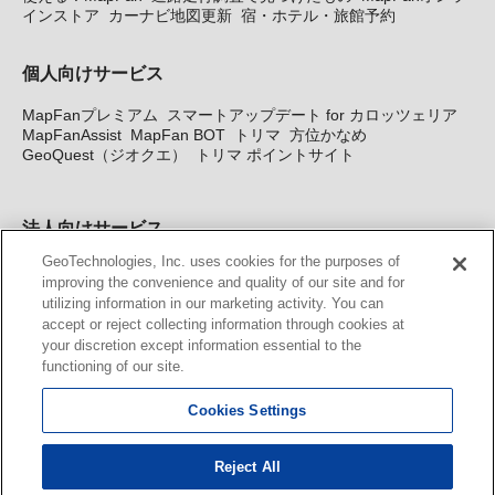
インストア
カーナビ地図更新
宿・ホテル・旅館予約
個人向けサービス
MapFanプレミアム
スマートアップデート for カロッツェリア
MapFanAssist
MapFan BOT
トリマ
方位かなめ
GeoQuest（ジオクエ）
トリマ ポイントサイト
法人向けサービス
GeoTechnologies, Inc. uses cookies for the purposes of
法人向け地図・位置情報サービス
WEBサイト・システム向け地
improving the convenience and quality of our site and for
図API
Windows PC向け地図開発キット
MapFan DB
住所確認
utilizing information in our marketing activity. You can
サービス
MAP WORLD+
トリマ広告
Geo-Research
スグロ
accept or reject collecting information through cookies at
ジ
your discretion except information essential to the
functioning of our site.
カーナビ地図更新サービス
Cookies Settings
MapFan スマートメンバーズ
カロッツェリア地図割プラス
KENWOOD MapFan Club
Reject All