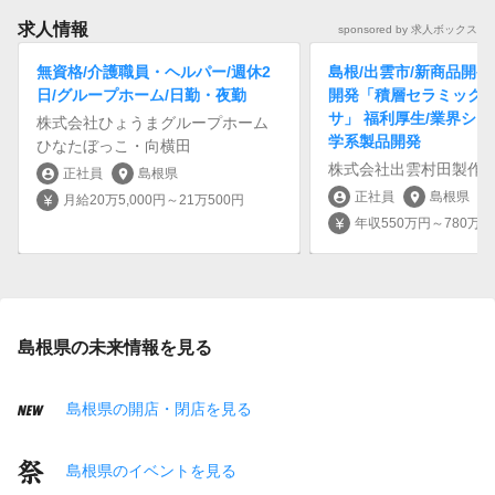
求人情報
sponsored by 求人ボックス
無資格/介護職員・ヘルパー/週休2
島根/出雲市/新商品開
日/グループホーム/日勤・夜勤
開発「積層セラミック
サ」 福利厚生/業界シェ
株式会社ひょうまグループホーム
学系製品開発
ひなたぼっこ・向横田
株式会社出雲村田製作
正社員
島根県
account_circle
location_on
正社員
島根県
account_circle
location_on
月給20万5,000円～21万500円
currency_yen
年収550万円～780万円
currency_yen
島根県の未来情報を見る
島根県の開店・閉店を見る
島根県のイベントを見る