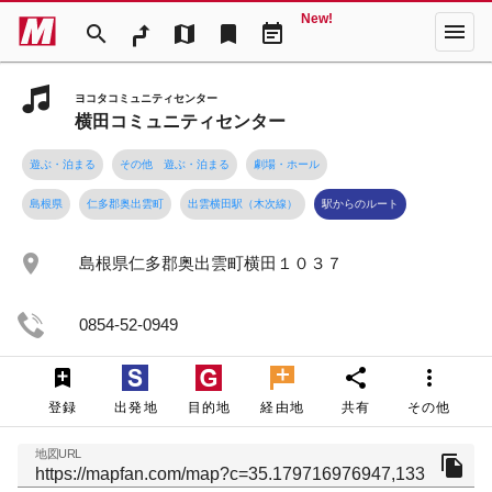
New!
menu
search
map
bookmark
event_note
ヨコタコミュニティセンター
横田コミュニティセンター
遊ぶ・泊まる
その他 遊ぶ・泊まる
劇場・ホール
島根県
仁多郡奥出雲町
出雲横田駅（木次線）
駅からのルート
place
島根県仁多郡奥出雲町横田１０３７
0854-52-0949
share
more_vert
登録
出発地
目的地
経由地
共有
その他
地図URL
file_copy