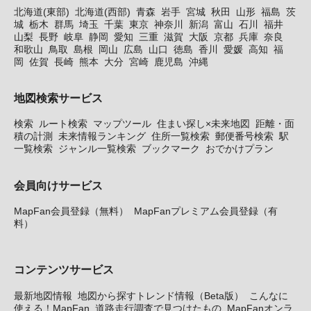
北海道(東部)
北海道(西部)
青森
岩手
宮城
秋田
山形
福島
茨
城
栃木
群馬
埼玉
千葉
東京
神奈川
新潟
富山
石川
福井
山梨
長野
岐阜
静岡
愛知
三重
滋賀
大阪
京都
兵庫
奈良
和歌山
鳥取
島根
岡山
広島
山口
徳島
香川
愛媛
高知
福
岡
佐賀
長崎
熊本
大分
宮崎
鹿児島
沖縄
地図検索サービス
検索
ルート検索
マップツール
住まい探し×未来地図
距離・面
積の計測
未来情報ランキング
住所一覧検索
郵便番号検索
駅
一覧検索
ジャンル一覧検索
ブックマーク
おでかけプラン
会員向けサービス
MapFan会員登録（無料）
MapFanプレミアム会員登録（有
料）
コンテンツサービス
最新地図情報
地図から探すトレンド情報（Beta版）
こんなに
使える！MapFan
道路走行調査で見つけたもの
MapFanオンラ