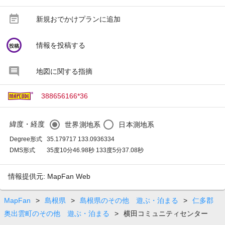
event_note
新規おでかけプランに追加
circle
情報を投稿する
投稿
地図に関する指摘
388656166*36
緯度・経度
世界測地系
日本測地系
Degree形式
35.179717 133.0936334
DMS形式
35度10分46.98秒 133度5分37.08秒
情報提供元: MapFan Web
MapFan
>
島根県
>
島根県のその他 遊ぶ・泊まる
>
仁多郡
奥出雲町のその他 遊ぶ・泊まる
>
横田コミュニティセンター