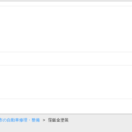
市の自動車修理・整備
>
窪鈑金塗装