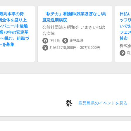
内最高水準の待
「駅チカ」看護師/残業ほぼなし/高
日払い
州全体を盛り上
度急性期病院
ッフ/
ンパニー/中途離
いでお
公益社団法人昭和会 いまきいれ総
業70年の安定基
フェス
合病院
大へ挑む、組織づ
於市
正社員
鹿児島県
account_circle
location_on
ーを募集
株式
月給22万8,000円～30万3,000円
currency_yen
鹿
location_on
鹿児島県のイベントを見る