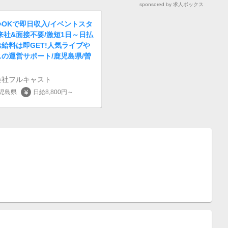
sponsored by 求人ボックス
OKで即日収入/イベントスタ
来社&面接不要/激短1日～日払
給料は即GET!人気ライブや
の運営サポート/鹿児島県/曽
会社フルキャスト
児島県
日給8,800円～
currency_yen