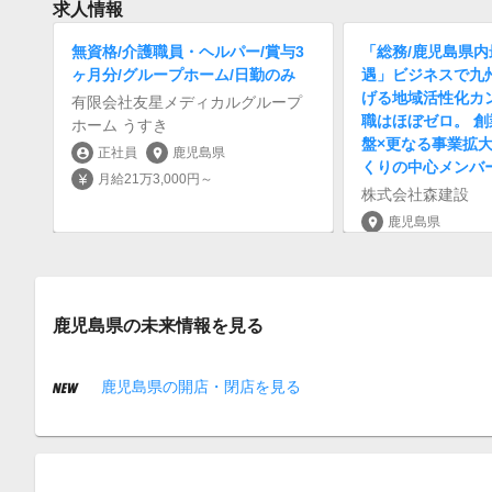
求人情報
無資格/介護職員・ヘルパー/賞与3
「総務/鹿児島県
ヶ月分/グループホーム/日勤のみ
遇」ビジネスで九
げる地域活性化カ
有限会社友星メディカルグループ
職はほぼゼロ。 創
ホーム うすき
盤×更なる事業拡
正社員
鹿児島県
account_circle
location_on
くりの中心メンバ
月給21万3,000円～
currency_yen
株式会社森建設
鹿児島県
location_on
鹿児島県の未来情報を見る
鹿児島県の開店・閉店を見る