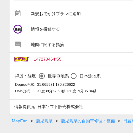
event_note
新規おでかけプランに追加
circle
情報を投稿する
投稿
地図に関する指摘
147279464*55
緯度・経度
世界測地系
日本測地系
Degree形式
31.665981 130.326622
DMS形式
31度39分57.53秒 130度19分35.84秒
情報提供元: 日本ソフト販売株式会社
MapFan
>
鹿児島県
>
鹿児島県の自動車修理・整備
>
日置