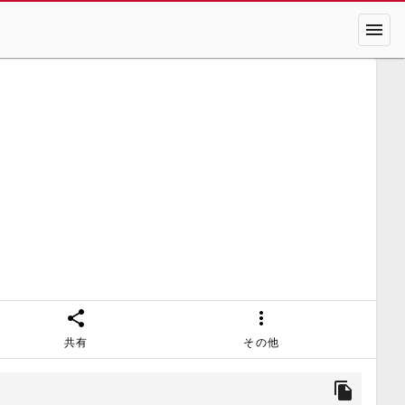
menu
share
more_vert
共有
その他
file_copy