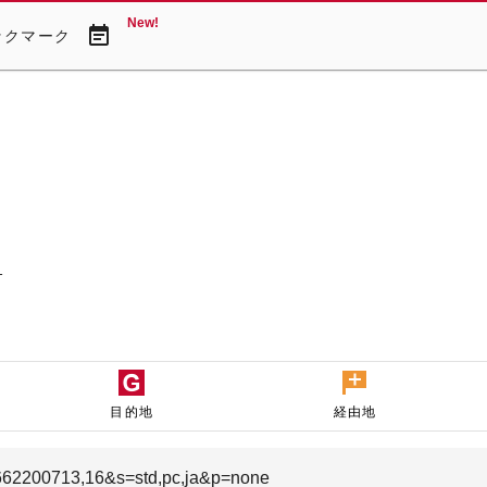
New!
event_note
ックマーク
１
目的地
経由地