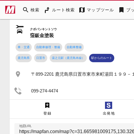
search
map
bookmark
検索
ルート検索
マップツール
ブ
クボバンキントソウ
窪鈑金塗装
車・交通
自動車修理・整備
自動車整備
鹿児島県
日置市
湯之元駅（鹿児島本線）
駅からのルート
place
〒899-2201 鹿児島県日置市東市来町湯田１９９－
099-274-4474
登録
出発地
地図URL