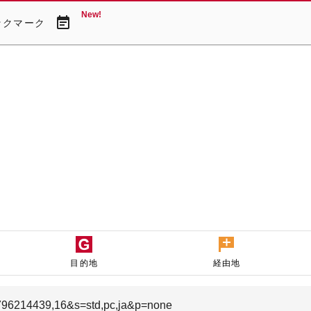
New!
event_note
ックマーク
目的地
経由地