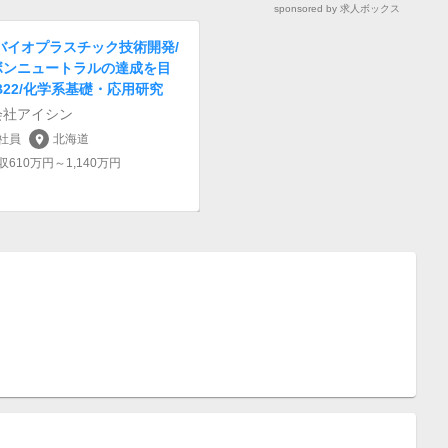
sponsored by 求人ボックス
バイオプラスチック技術開発/
ボンニュートラルの達成を目
B22/化学系基礎・応用研究
会社アイシン
社員
北海道
location_on
収610万円～1,140万円