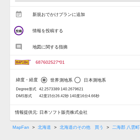
event_note
新規おでかけプランに追加
circle
情報を投稿する
投稿
地図に関する指摘
687602527*01
緯度・経度
世界測地系
日本測地系
Degree形式
42.2573389 140.2679621
DMS形式
42度15分26.42秒 140度16分4.66秒
情報提供元: 日本ソフト販売株式会社
MapFan
>
北海道
>
北海道のその他 買う
>
二海郡 八雲