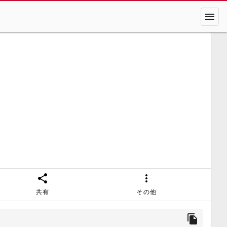
menu
share
more_vert
共有
その他
file_copy