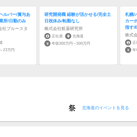
ヘルパー/賞与あ
研究開発職 経験が活かせる/完全土
札幌/
業所/日勤のみ
日祝休み/転勤なし
カー
指す/
会社ブルースタ
株式会社粧薬研究所
株式
正社員
北海道
account_circle
location_on
道
正
account_circle
年収300万円～500万円
currency_yen
円～23万円
年
currency_yen
北海道のイベントを見る