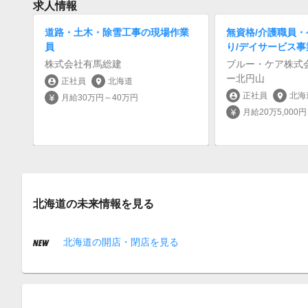
求人情報
道路・土木・除雪工事の現場作業
無資格/介護職員・
員
り/デイサービス事
株式会社有馬総建
ブルー・ケア株式
ー北円山
正社員
北海道
account_circle
location_on
正社員
北海
account_circle
location_on
月給30万円～40万円
currency_yen
月給20万5,000
currency_yen
北海道の未来情報を見る
北海道の開店・閉店を見る