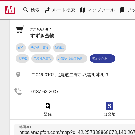
search
map
bookmark
検索
ルート検索
マップツール
ブ
スズキカナモノ
すずき金物
買う
その他 買う
雑貨店
北海道
二海郡八雲町
八雲駅（函館本線）
駅からのルート
place
〒049-3107 北海道二海郡八雲町本町７
0137-63-2037
登録
出発地
地図URL