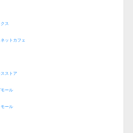
ックス
・ネットカフェ
ンスストア
グモール
トモール