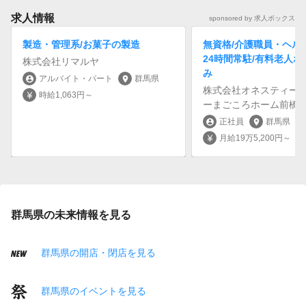
求人情報
sponsored by 求人ボックス
製造・管理系/お菓子の製造
無資格/介護職員・ヘル
24時間常駐/有料老人ホ
株式会社リマルヤ
み
アルバイト・パート
群馬県
account_circle
location_on
株式会社オネスティー
時給1,063円～
currency_yen
ーまごころホーム前橋
正社員
群馬県
account_circle
location_on
月給19万5,200円～
currency_yen
群馬県の未来情報を見る
群馬県の開店・閉店を見る
群馬県のイベントを見る