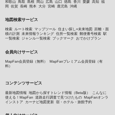
和歌山
鳥取
島根
岡山
広島
山口
徳島
香川
愛媛
高知
福
岡
佐賀
長崎
熊本
大分
宮崎
鹿児島
沖縄
地図検索サービス
検索
ルート検索
マップツール
住まい探し×未来地図
距離・面
積の計測
未来情報ランキング
住所一覧検索
郵便番号検索
駅
一覧検索
ジャンル一覧検索
ブックマーク
おでかけプラン
会員向けサービス
MapFan会員登録（無料）
MapFanプレミアム会員登録（有
料）
コンテンツサービス
最新地図情報
地図から探すトレンド情報（Beta版）
こんなに
使える！MapFan
道路走行調査で見つけたもの
MapFanオンラ
インストア
カーナビ地図更新
宿・ホテル・旅館予約