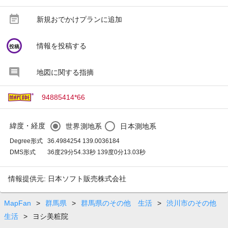
event_note
新規おでかけプランに追加
circle
情報を投稿する
投稿
地図に関する指摘
94885414*66
緯度・経度
世界測地系
日本測地系
Degree形式
36.4984254 139.0036184
DMS形式
36度29分54.33秒 139度0分13.03秒
情報提供元: 日本ソフト販売株式会社
MapFan
>
群馬県
>
群馬県のその他 生活
>
渋川市のその他
生活
>
ヨシ美粧院