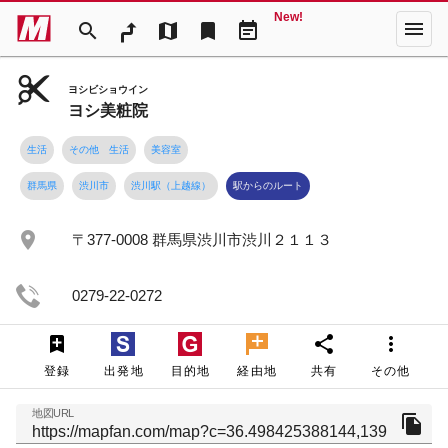
New!
menu
search
map
bookmark
event_note
ヨシビショウイン
ヨシ美粧院
生活
その他 生活
美容室
群馬県
渋川市
渋川駅（上越線）
駅からのルート
place
〒377-0008 群馬県渋川市渋川２１１３
0279-22-0272
share
more_vert
登録
出発地
目的地
経由地
共有
その他
地図URL
file_copy