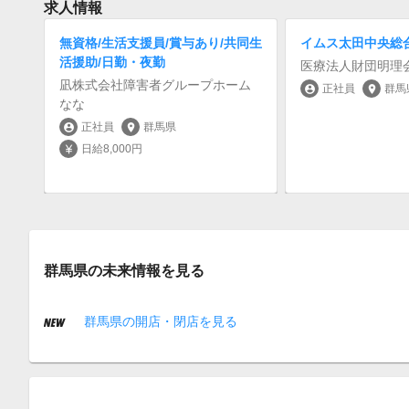
求人情報
無資格/生活支援員/賞与あり/共同生
イムス太田中央総
活援助/日勤・夜勤
医療法人財団明理
凪株式会社障害者グループホーム
正社員
群馬
account_circle
location_on
なな
正社員
群馬県
account_circle
location_on
日給8,000円
currency_yen
群馬県の未来情報を見る
群馬県の開店・閉店を見る