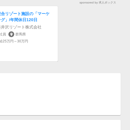
sponsored by 求人ボックス
複合リゾート施設の「マーケ
グ」/年間休日120日
軽井沢リゾート株式会社
社員
群馬県
location_on
給25万円～30万円