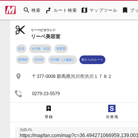
search
map
bookmark
検索
ルート検索
マップツール
ブ
リーベビヨウシツ
リーベ美容室
生活
その他 生活
美容室
群馬県
渋川市
渋川駅（上越線）
駅からのルート
place
〒377-0008 群馬県渋川市渋川１７８２
0279-23-5579
登録
出発地
地図URL