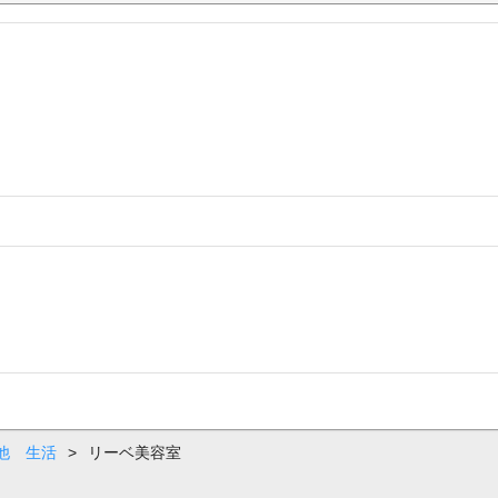
他 生活
>
リーベ美容室