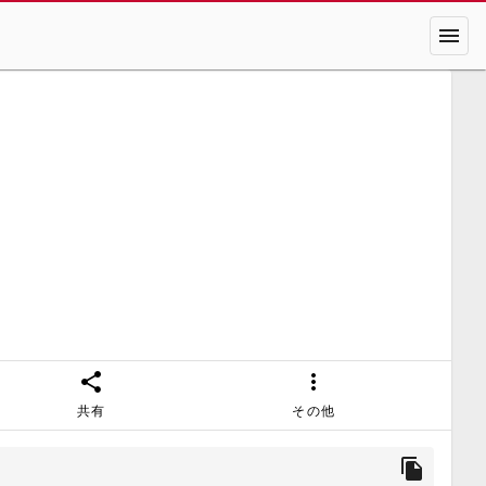
menu
share
more_vert
共有
その他
file_copy