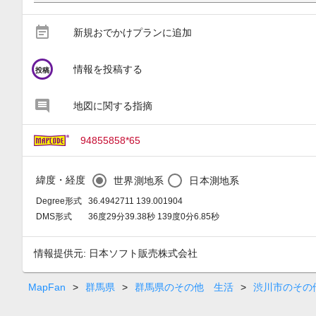
event_note
新規おでかけプランに追加
circle
情報を投稿する
投稿
地図に関する指摘
94855858*65
緯度・経度
世界測地系
日本測地系
Degree形式
36.4942711 139.001904
DMS形式
36度29分39.38秒 139度0分6.85秒
情報提供元: 日本ソフト販売株式会社
MapFan
>
群馬県
>
群馬県のその他 生活
>
渋川市のその