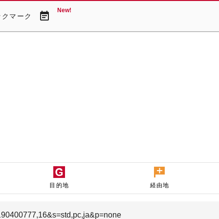
New!
event_note
ックマーク
目的地
経由地