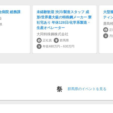
合病院 総務課
未経験歓迎 渋川/製造スタッフ 成
大型
形/世界最大級の特殊鋼メーカー 寮
ティン
会
社宅あり 年休128日/化学系製造・
鹿島
県
生産オペレーター
正
account_circle
大同特殊鋼株式会社
月
currency_yen
正社員
群馬県
account_circle
location_on
年収480万円～630万円
currency_yen
群馬県のイベントを見る