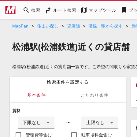
search
map
bookmark
検索
ルート検索
マップツール
ブ
MapFan
>
住まい探し
>
貸店舗
>
沿線・駅から探す
>
長
松浦駅(松浦鉄道)近くの貸店舗
松浦駅(松浦鉄道)近くの貸店舗一覧です。ご希望の間取りや家
検索条件を設定する
基本条件
こだわり条件
賃料
下限なし
上限なし
〜
管理費等含む
駐車場料金含む