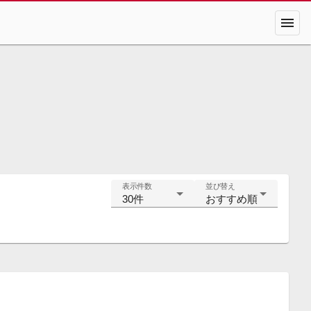
menu
表示件数
並び替え
30件
おすすめ順