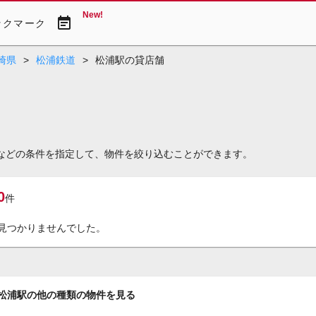
New!
event_note
ックマーク
崎県
>
松浦鉄道
>
松浦駅の貸店舗
賃などの条件を指定して、物件を絞り込むことができます。
0
件
見つかりませんでした。
松浦駅の他の種類の物件を見る