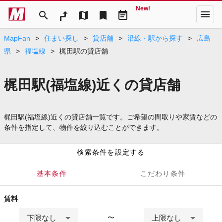
New!
menu
search
map
bookmark
event_note
MapFan
>
住まい探し
>
貸店舗
>
沿線・駅から探す
>
広島
県
>
福塩線
>
梶田駅の貸店舗
梶田駅(福塩線)近くの貸店舗
梶田駅(福塩線)近くの貸店舗一覧です。ご希望の間取りや家賃などの
条件を指定して、物件を絞り込むことができます。
検索条件を設定する
基本条件
こだわり条件
賃料
下限なし
上限なし
〜