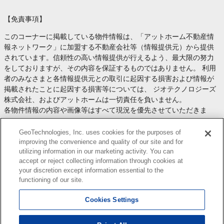
【免責事項】
このコーナーに掲載している物件情報は、「アットホーム不動産情
報ネットワーク」に加盟する不動産会社等（情報提供元）から提供
されています。信頼性の高い情報提供が行えるよう、最大限の努力
をしておりますが、その内容を保証するものではありません。 利用
者のみなさまと各情報提供元との取引に起因する損害および情報が
掲載されたことに起因する損害等については、 ジオテクノロジーズ
株式会社、およびアットホームは一切責任を負いません。
各物件情報の内容や画像等はすべて現況を優先させていただきま
す。
お取引等（お取引の準備、資金調達等を含みます）の際には、内容
GeoTechnologies, Inc. uses cookies for the purposes of
や契約条件等について、 各情報提供元より十分な説明を受け、ご自
improving the convenience and quality of our site and for
utilizing information in our marketing activity. You can
身でご確認の上、判断してください。
accept or reject collecting information through cookies at
このコーナーへの物件情報のご掲載、その他不動産業務ソリューシ
your discretion except information essential to the
ョン等についての不動産会社様のお問合せは
こちら
からお願いいた
functioning of our site.
します。
Cookies Settings