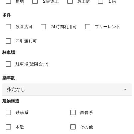
角地
２階以上
最上階
１階
条件
飲食店可
24時間利用可
フリーレント
即引渡し可
駐車場
駐車場(近隣含む)
築年数
指定なし
建物構造
鉄筋系
鉄骨系
木造
その他