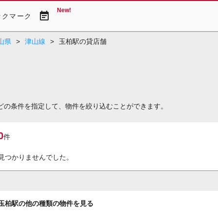
New!
event_note
ックマーク
山県
>
津山線
>
玉柏駅の貸店舗
などの条件を指定して、物件を絞り込むことができます。
0
件
見つかりませんでした。
玉柏駅の他の種類の物件を見る