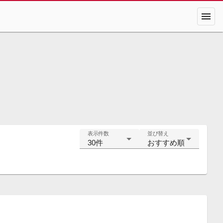
menu
表示件数
並び替え
30件
おすすめ順