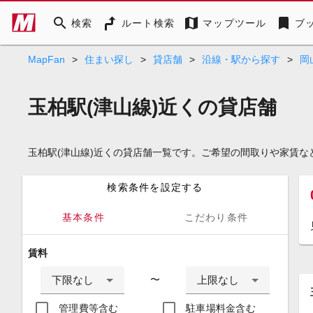
search
map
bookmark
検索
ルート検索
マップツール
ブ
MapFan
>
住まい探し
>
貸店舗
>
沿線・駅から探す
>
岡
玉柏駅(津山線)近くの貸店舗
玉柏駅(津山線)近くの貸店舗一覧です。ご希望の間取りや家賃
検索条件を設定する
基本条件
こだわり条件
賃料
下限なし
上限なし
〜
管理費等含む
駐車場料金含む