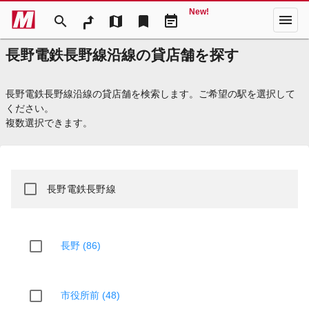
New!
menu
search
map
bookmark
event_note
長野電鉄長野線沿線の貸店舗を探す
長野電鉄長野線沿線の貸店舗を検索します。ご希望の駅を選択して
ください。
複数選択できます。
長野電鉄長野線
長野 (86)
市役所前 (48)