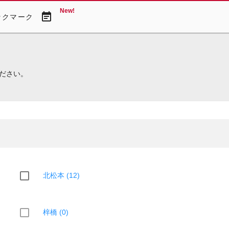
New!
event_note
ックマーク
ださい。
北松本 (12)
梓橋 (0)