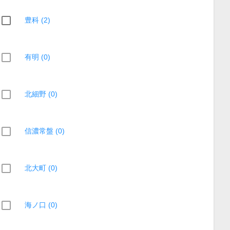
豊科 (2)
有明 (0)
北細野 (0)
信濃常盤 (0)
北大町 (0)
海ノ口 (0)