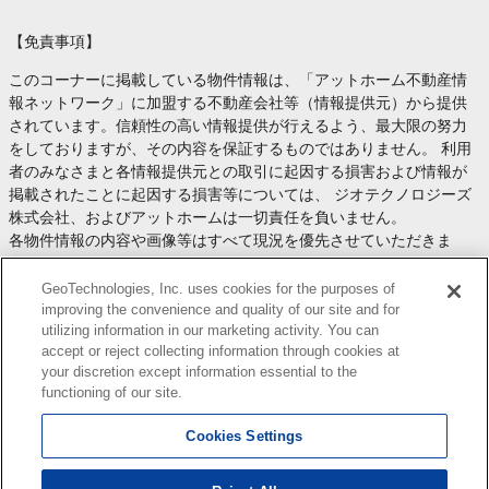
【免責事項】
このコーナーに掲載している物件情報は、「アットホーム不動産情
報ネットワーク」に加盟する不動産会社等（情報提供元）から提供
されています。信頼性の高い情報提供が行えるよう、最大限の努力
をしておりますが、その内容を保証するものではありません。 利用
者のみなさまと各情報提供元との取引に起因する損害および情報が
掲載されたことに起因する損害等については、 ジオテクノロジーズ
株式会社、およびアットホームは一切責任を負いません。
各物件情報の内容や画像等はすべて現況を優先させていただきま
す。
お取引等（お取引の準備、資金調達等を含みます）の際には、内容
GeoTechnologies, Inc. uses cookies for the purposes of
や契約条件等について、 各情報提供元より十分な説明を受け、ご自
improving the convenience and quality of our site and for
utilizing information in our marketing activity. You can
身でご確認の上、判断してください。
accept or reject collecting information through cookies at
このコーナーへの物件情報のご掲載、その他不動産業務ソリューシ
your discretion except information essential to the
ョン等についての不動産会社様のお問合せは
こちら
からお願いいた
functioning of our site.
します。
Cookies Settings