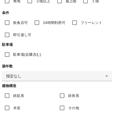
角地
２階以上
最上階
１階
条件
飲食店可
24時間利用可
フリーレント
即引渡し可
駐車場
駐車場(近隣含む)
築年数
指定なし
建物構造
鉄筋系
鉄骨系
木造
その他