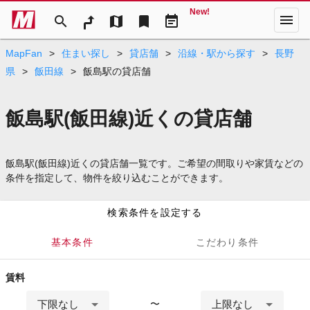
New!
menu
search
map
bookmark
event_note
MapFan
>
住まい探し
>
貸店舗
>
沿線・駅から探す
>
長野
県
>
飯田線
>
飯島駅の貸店舗
飯島駅(飯田線)近くの貸店舗
飯島駅(飯田線)近くの貸店舗一覧です。ご希望の間取りや家賃などの
条件を指定して、物件を絞り込むことができます。
検索条件を設定する
基本条件
こだわり条件
賃料
下限なし
上限なし
〜