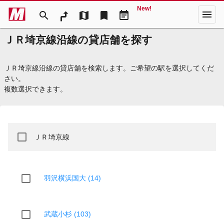
New!
menu
search
map
bookmark
event_note
ＪＲ埼京線沿線の貸店舗を探す
ＪＲ埼京線沿線の貸店舗を検索します。ご希望の駅を選択してくだ
さい。
複数選択できます。
ＪＲ埼京線
羽沢横浜国大 (14)
武蔵小杉 (103)