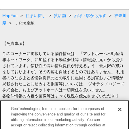
MapFan
>
住まい探し
>
貸店舗
>
沿線・駅から探す
>
神奈川
県
>
ＪＲ埼京線
【免責事項】
このコーナーに掲載している物件情報は、「アットホーム不動産情
報ネットワーク」に加盟する不動産会社等（情報提供元）から提供
されています。信頼性の高い情報提供が行えるよう、最大限の努力
をしておりますが、その内容を保証するものではありません。 利用
者のみなさまと各情報提供元との取引に起因する損害および情報が
掲載されたことに起因する損害等については、 ジオテクノロジーズ
株式会社、およびアットホームは一切責任を負いません。
各物件情報の内容や画像等はすべて現況を優先させていただきま
す。
お取引等（お取引の準備、資金調達等を含みます）の際には、内容
GeoTechnologies, Inc. uses cookies for the purposes of
や契約条件等について、 各情報提供元より十分な説明を受け、ご自
improving the convenience and quality of our site and for
utilizing information in our marketing activity. You can
身でご確認の上、判断してください。
accept or reject collecting information through cookies at
このコーナーへの物件情報のご掲載、その他不動産業務ソリューシ