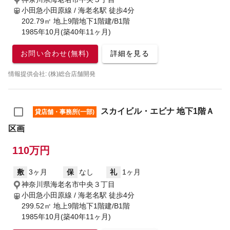
小田急小田原線 / 海老名駅
徒歩4分
202.79㎡ 地上9階地下1階建/B1階
1985年10月(築40年11ヶ月)
お問い合わせ(無料)
詳細を見る
情報提供会社: (株)総合店舗開発
スカイビル・エビナ 地下1階Ａ
貸店舗・事務所(一部)
区画
110万円
敷
3ヶ月
保
なし
礼
1ヶ月
神奈川県海老名市中央３丁目
小田急小田原線 / 海老名駅
徒歩4分
299.52㎡ 地上9階地下1階建/B1階
1985年10月(築40年11ヶ月)