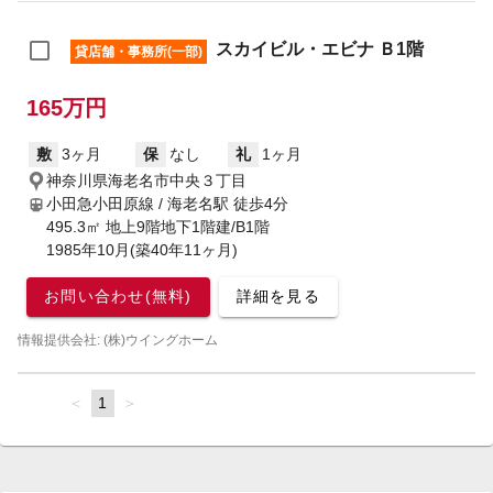
スカイビル・エビナ Ｂ1階
貸店舗・事務所(一部)
165万円
敷
3ヶ月
保
なし
礼
1ヶ月
神奈川県海老名市中央３丁目
小田急小田原線 / 海老名駅
徒歩4分
495.3㎡ 地上9階地下1階建/B1階
1985年10月(築40年11ヶ月)
お問い合わせ(無料)
詳細を見る
情報提供会社: (株)ウイングホーム
page
You're
1
page
on
page