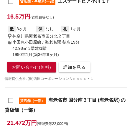
エステートピア小川 １Ｆ
貸店舗・事務所(一部)
16.5万円
(管理費等なし)
敷
3ヶ月
保
なし
礼
1ヶ月
神奈川県海老名市国分北２丁目
小田急小田原線 / 海老名駅
徒歩19分
42.98㎡ 3階建/1階
1990年1月(築36年8ヶ月)
お問い合わせ(無料)
詳細を見る
情報提供会社: (株)西田コーポレーションＡｎｎｅｘ・１
海老名市 国分南３丁目 (海老名駅) の
貸店舗（一部）
貸店舗（一部）
21.472万円
(管理費等22,000円)