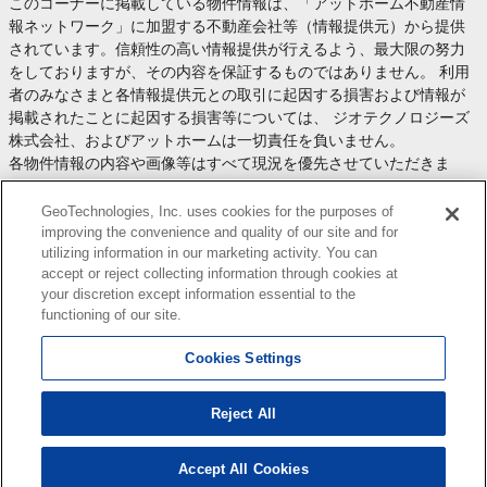
このコーナーに掲載している物件情報は、「アットホーム不動産情
報ネットワーク」に加盟する不動産会社等（情報提供元）から提供
されています。信頼性の高い情報提供が行えるよう、最大限の努力
をしておりますが、その内容を保証するものではありません。 利用
者のみなさまと各情報提供元との取引に起因する損害および情報が
掲載されたことに起因する損害等については、 ジオテクノロジーズ
株式会社、およびアットホームは一切責任を負いません。
各物件情報の内容や画像等はすべて現況を優先させていただきま
す。
お取引等（お取引の準備、資金調達等を含みます）の際には、内容
GeoTechnologies, Inc. uses cookies for the purposes of
や契約条件等について、 各情報提供元より十分な説明を受け、ご自
improving the convenience and quality of our site and for
utilizing information in our marketing activity. You can
身でご確認の上、判断してください。
accept or reject collecting information through cookies at
このコーナーへの物件情報のご掲載、その他不動産業務ソリューシ
your discretion except information essential to the
ョン等についての不動産会社様のお問合せは
こちら
からお願いいた
functioning of our site.
します。
Cookies Settings
Reject All
Copyright(c) At Home Co.,Ltd. このサイトに掲載している情報の無断転載を禁止します。著作権
はアットホーム（株）またはその情報提供者に帰属します。
本ページはプロモーションが含まれています。
Accept All Cookies
15
検索結果を見る
件