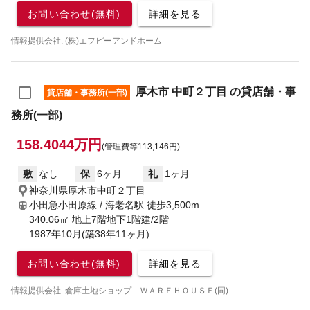
お問い合わせ(無料)
詳細を見る
情報提供会社: (株)エフピーアンドホーム
厚木市 中町２丁目 の貸店舗・事
貸店舗・事務所(一部)
務所(一部)
158.4044万円
(管理費等113,146円)
敷
なし
保
6ヶ月
礼
1ヶ月
神奈川県厚木市中町２丁目
小田急小田原線 / 海老名駅
徒歩3,500m
340.06㎡ 地上7階地下1階建/2階
1987年10月(築38年11ヶ月)
お問い合わせ(無料)
詳細を見る
情報提供会社: 倉庫土地ショップ ＷＡＲＥＨＯＵＳＥ(同)