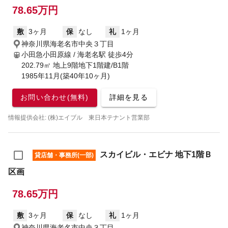
78.65万円
敷
3ヶ月
保
なし
礼
1ヶ月
神奈川県海老名市中央３丁目
小田急小田原線 / 海老名駅
徒歩4分
202.79㎡ 地上9階地下1階建/B1階
1985年11月(築40年10ヶ月)
お問い合わせ(無料)
詳細を見る
情報提供会社: (株)エイブル 東日本テナント営業部
スカイビル・エビナ 地下1階Ｂ
貸店舗・事務所(一部)
区画
78.65万円
敷
3ヶ月
保
なし
礼
1ヶ月
神奈川県海老名市中央３丁目