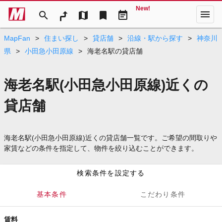
New!
menu
search
map
bookmark
event_note
MapFan
>
住まい探し
>
貸店舗
>
沿線・駅から探す
>
神奈川
県
>
小田急小田原線
>
海老名駅の貸店舗
海老名駅(小田急小田原線)近くの
貸店舗
海老名駅(小田急小田原線)近くの貸店舗一覧です。ご希望の間取りや
家賃などの条件を指定して、物件を絞り込むことができます。
検索条件を設定する
基本条件
こだわり条件
賃料