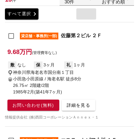
30件
おすすめ順
chevron_right
すべて選択
佐藤第２ビル ２Ｆ
貸店舗・事務所(一部)
9.68万円
(管理費等なし)
敷
なし
保
3ヶ月
礼
1ヶ月
神奈川県海老名市国分南１丁目
小田急小田原線 / 海老名駅
徒歩8分
26.75㎡ 2階建/2階
1985年2月(築41年7ヶ月)
お問い合わせ(無料)
詳細を見る
情報提供会社: (株)西田コーポレーションＡｎｎｅｘ・１