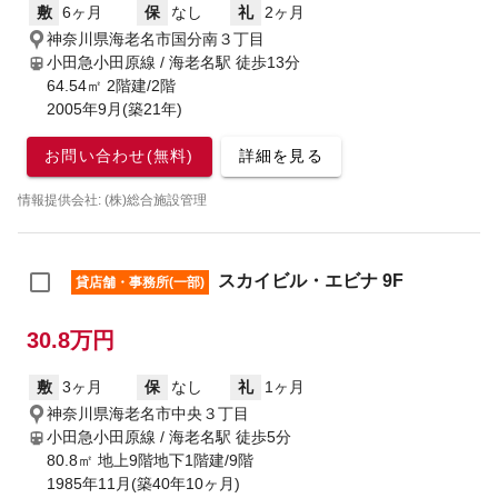
敷
6ヶ月
保
なし
礼
2ヶ月
神奈川県海老名市国分南３丁目
小田急小田原線 / 海老名駅
徒歩13分
64.54㎡ 2階建/2階
2005年9月(築21年)
お問い合わせ(無料)
詳細を見る
情報提供会社: (株)総合施設管理
スカイビル・エビナ 9F
貸店舗・事務所(一部)
30.8万円
敷
3ヶ月
保
なし
礼
1ヶ月
神奈川県海老名市中央３丁目
小田急小田原線 / 海老名駅
徒歩5分
80.8㎡ 地上9階地下1階建/9階
1985年11月(築40年10ヶ月)