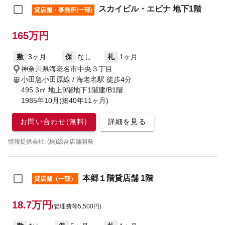
スカイビル・エビナ 地下1階
貸店舗・事務所(一部)
165万円
敷
3ヶ月
保
なし
礼
1ヶ月
神奈川県海老名市中央３丁目
小田急小田原線 / 海老名駅
徒歩4分
495.3㎡ 地上9階地下1階建/B1階
1985年10月(築40年11ヶ月)
お問い合わせ(無料)
詳細を見る
情報提供会社: (株)総合店舗開発
本郷１階貸店舗 1階
貸店舗（一部）
18.7万円
(管理費等5,500円)