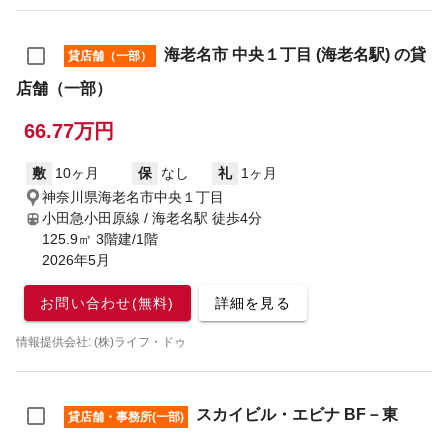
海老名市 中央１丁目 (海老名駅) の貸
貸店舗（一部）
店舗（一部）
66.77万円
敷
10ヶ月
保
なし
礼
1ヶ月
神奈川県海老名市中央１丁目
小田急小田原線 / 海老名駅
徒歩4分
125.9㎡ 3階建/1階
2026年5月
お問い合わせ(無料)
詳細を見る
情報提供会社: (株)ライフ・ドゥ
スカイビル・エビナ BF－東
貸店舗・事務所(一部)