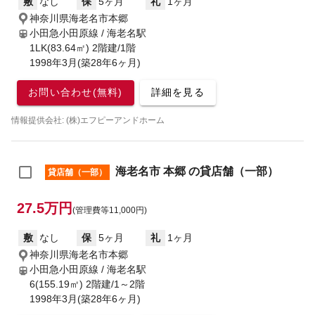
敷
なし
保
5ヶ月
礼
1ヶ月
神奈川県海老名市本郷
小田急小田原線 / 海老名駅
1LK(83.64㎡) 2階建/1階
1998年3月(築28年6ヶ月)
お問い合わせ(無料)
詳細を見る
情報提供会社: (株)エフピーアンドホーム
海老名市 本郷 の貸店舗（一部）
貸店舗（一部）
27.5万円
(管理費等11,000円)
敷
なし
保
5ヶ月
礼
1ヶ月
神奈川県海老名市本郷
小田急小田原線 / 海老名駅
6(155.19㎡) 2階建/1～2階
1998年3月(築28年6ヶ月)