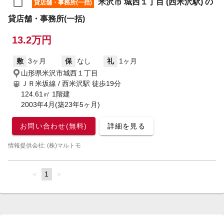
米沢市 城西１丁目 (西米沢駅) の
貸店舗・事務所(一括)
貸店舗・事務所(一括)
13.2万円
敷
3ヶ月
保
なし
礼
1ヶ月
山形県米沢市城西１丁目
ＪＲ米坂線 / 西米沢駅
徒歩19分
124.61㎡ 1階建
2003年4月(築23年5ヶ月)
お問い合わせ(無料)
詳細を見る
情報提供会社: (株)マルトモ
page
You're
1
page
on
page