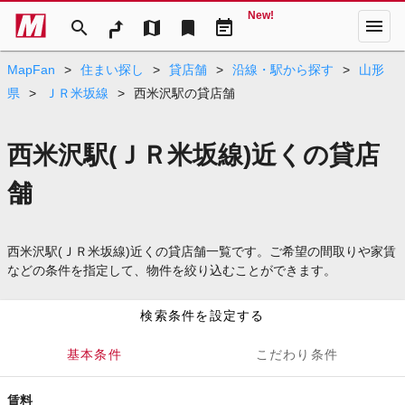
New!
menu
search
map
bookmark
event_note
MapFan
>
住まい探し
>
貸店舗
>
沿線・駅から探す
>
山形
県
>
ＪＲ米坂線
>
西米沢駅の貸店舗
西米沢駅(ＪＲ米坂線)近くの貸店
舗
西米沢駅(ＪＲ米坂線)近くの貸店舗一覧です。ご希望の間取りや家賃
などの条件を指定して、物件を絞り込むことができます。
検索条件を設定する
基本条件
こだわり条件
賃料