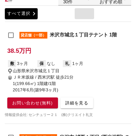
30件
おすすめ順
chevron_right
すべて選択
米沢市城北１丁目テナント 1階
貸店舗（一部）
38.5万円
敷
3ヶ月
保
なし
礼
1ヶ月
山形県米沢市城北１丁目
ＪＲ米坂線 / 西米沢駅
徒歩21分
1(199.66㎡) 1階建/1階
2017年6月(築9年3ヶ月)
お問い合わせ(無料)
詳細を見る
情報提供会社: センチュリー２１ (株)クリエイト礼文