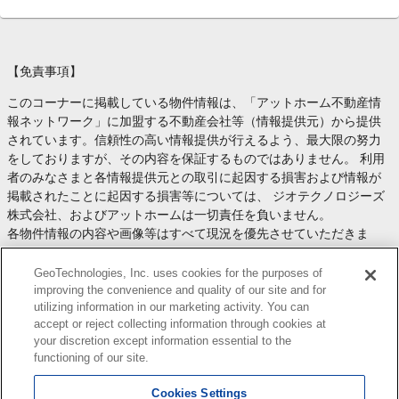
【免責事項】
このコーナーに掲載している物件情報は、「アットホーム不動産情
報ネットワーク」に加盟する不動産会社等（情報提供元）から提供
されています。信頼性の高い情報提供が行えるよう、最大限の努力
をしておりますが、その内容を保証するものではありません。 利用
者のみなさまと各情報提供元との取引に起因する損害および情報が
掲載されたことに起因する損害等については、 ジオテクノロジーズ
株式会社、およびアットホームは一切責任を負いません。
各物件情報の内容や画像等はすべて現況を優先させていただきま
す。
お取引等（お取引の準備、資金調達等を含みます）の際には、内容
GeoTechnologies, Inc. uses cookies for the purposes of
や契約条件等について、 各情報提供元より十分な説明を受け、ご自
improving the convenience and quality of our site and for
utilizing information in our marketing activity. You can
身でご確認の上、判断してください。
accept or reject collecting information through cookies at
このコーナーへの物件情報のご掲載、その他不動産業務ソリューシ
your discretion except information essential to the
ョン等についての不動産会社様のお問合せは
こちら
からお願いいた
functioning of our site.
します。
Cookies Settings