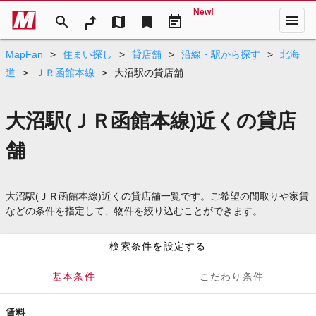
New!
menu
search
map
bookmark
event_note
MapFan
>
住まい探し
>
貸店舗
>
沿線・駅から探す
>
北海
道
>
ＪＲ函館本線
>
大沼駅の貸店舗
大沼駅(ＪＲ函館本線)近くの貸店
舗
大沼駅(ＪＲ函館本線)近くの貸店舗一覧です。ご希望の間取りや家賃
などの条件を指定して、物件を絞り込むことができます。
検索条件を設定する
基本条件
こだわり条件
賃料