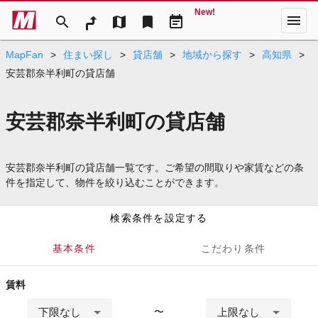
New!
menu
search
map
bookmark
event_note
MapFan
>
住まい探し
>
貸店舗
>
地域から探す
>
高知県
>
安芸郡奈半利町の貸店舗
安芸郡奈半利町の貸店舗
安芸郡奈半利町の貸店舗一覧です。ご希望の間取りや家賃などの条
件を指定して、物件を絞り込むことができます。
検索条件を設定する
基本条件
こだわり条件
賃料
下限なし
上限なし
〜