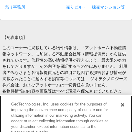
売り事務所
売りビル・ 一棟売マンション等
【免責事項】
このコーナーに掲載している物件情報は、「アットホーム不動産情
報ネットワーク」に加盟する不動産会社等（情報提供元）から提供
されています。信頼性の高い情報提供が行えるよう、最大限の努力
をしておりますが、その内容を保証するものではありません。 利用
者のみなさまと各情報提供元との取引に起因する損害および情報が
掲載されたことに起因する損害等については、 ジオテクノロジーズ
株式会社、およびアットホームは一切責任を負いません。
各物件情報の内容や画像等はすべて現況を優先させていただきま
す。
お取引等（お取引の準備、資金調達等を含みます）の際には、内容
GeoTechnologies, Inc. uses cookies for the purposes of
や契約条件等について、 各情報提供元より十分な説明を受け、ご自
improving the convenience and quality of our site and for
utilizing information in our marketing activity. You can
身でご確認の上、判断してください。
accept or reject collecting information through cookies at
このコーナーへの物件情報のご掲載、その他不動産業務ソリューシ
your discretion except information essential to the
ョン等についての不動産会社様のお問合せは
こちら
からお願いいた