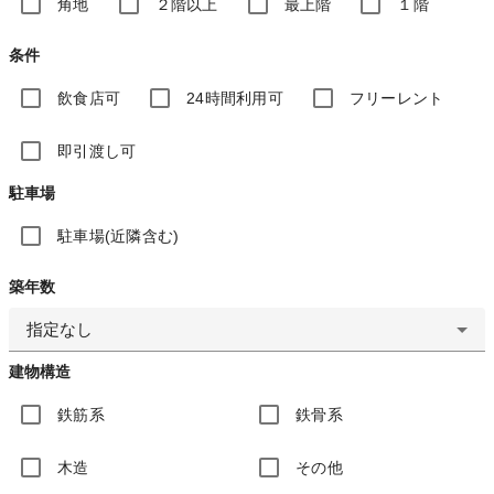
角地
２階以上
最上階
１階
条件
飲食店可
24時間利用可
フリーレント
即引渡し可
駐車場
駐車場(近隣含む)
築年数
指定なし
建物構造
鉄筋系
鉄骨系
木造
その他