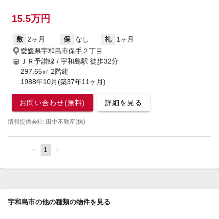
15.5万円
敷
2ヶ月
保
なし
礼
1ヶ月
愛媛県宇和島市保手２丁目
ＪＲ予讃線 / 宇和島駅
徒歩32分
297.65㎡ 2階建
1988年10月(築37年11ヶ月)
お問い合わせ(無料)
詳細を見る
情報提供会社: 田中不動産(株)
page
You're
1
page
on
page
宇和島市の他の種類の物件を見る