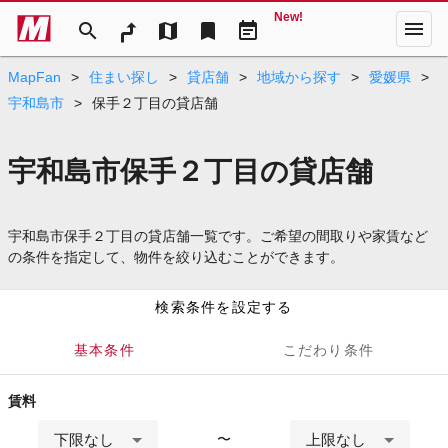
New!
menu
search
map
bookmark
event_note
MapFan
>
住まい探し
>
貸店舗
>
地域から探す
>
愛媛県
>
宇和島市
>
保手２丁目の貸店舗
宇和島市保手２丁目の貸店舗
宇和島市保手２丁目の貸店舗一覧です。ご希望の間取りや家賃など
の条件を指定して、物件を絞り込むことができます。
検索条件を設定する
基本条件
こだわり条件
賃料
下限なし
上限なし
〜