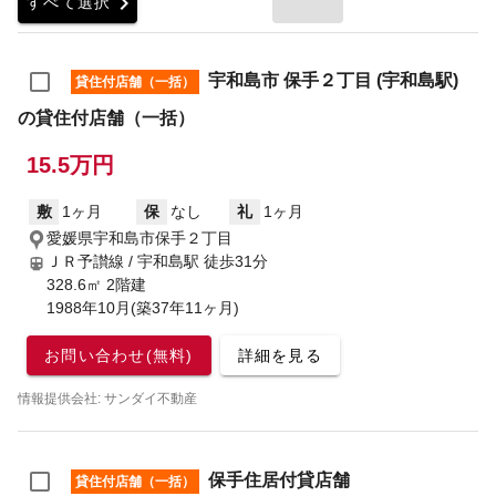
chevron_right
すべて選択
宇和島市 保手２丁目 (宇和島駅)
貸住付店舗（一括）
の貸住付店舗（一括）
15.5万円
敷
1ヶ月
保
なし
礼
1ヶ月
愛媛県宇和島市保手２丁目
ＪＲ予讃線 / 宇和島駅
徒歩31分
328.6㎡ 2階建
1988年10月(築37年11ヶ月)
お問い合わせ(無料)
詳細を見る
情報提供会社: サンダイ不動産
保手住居付貸店舗
貸住付店舗（一括）