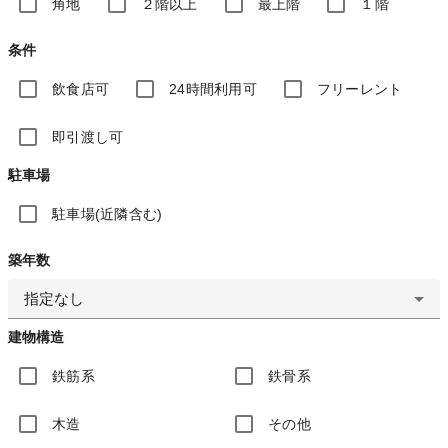
角地
２階以上
最上階
１階
条件
飲食店可
24時間利用可
フリーレント
即引渡し可
駐車場
駐車場(近隣含む)
築年数
指定なし
建物構造
鉄筋系
鉄骨系
木造
その他