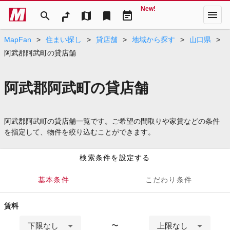
New!
menu
search
map
bookmark
event_note
MapFan
>
住まい探し
>
貸店舗
>
地域から探す
>
山口県
>
阿武郡阿武町の貸店舗
阿武郡阿武町の貸店舗
阿武郡阿武町の貸店舗一覧です。ご希望の間取りや家賃などの条件
を指定して、物件を絞り込むことができます。
検索条件を設定する
基本条件
こだわり条件
賃料
下限なし
上限なし
〜