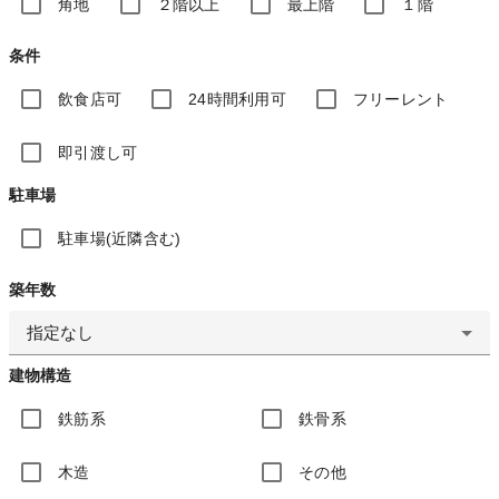
角地
２階以上
最上階
１階
条件
飲食店可
24時間利用可
フリーレント
即引渡し可
駐車場
駐車場(近隣含む)
築年数
指定なし
建物構造
鉄筋系
鉄骨系
木造
その他