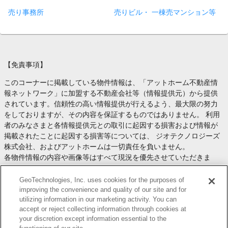
売り事務所
売りビル・ 一棟売マンション等
【免責事項】
このコーナーに掲載している物件情報は、「アットホーム不動産情
報ネットワーク」に加盟する不動産会社等（情報提供元）から提供
されています。信頼性の高い情報提供が行えるよう、最大限の努力
をしておりますが、その内容を保証するものではありません。 利用
者のみなさまと各情報提供元との取引に起因する損害および情報が
掲載されたことに起因する損害等については、 ジオテクノロジーズ
株式会社、およびアットホームは一切責任を負いません。
各物件情報の内容や画像等はすべて現況を優先させていただきま
す。
お取引等（お取引の準備、資金調達等を含みます）の際には、内容
GeoTechnologies, Inc. uses cookies for the purposes of
や契約条件等について、 各情報提供元より十分な説明を受け、ご自
improving the convenience and quality of our site and for
utilizing information in our marketing activity. You can
身でご確認の上、判断してください。
accept or reject collecting information through cookies at
このコーナーへの物件情報のご掲載、その他不動産業務ソリューシ
your discretion except information essential to the
ョン等についての不動産会社様のお問合せは
こちら
からお願いいた