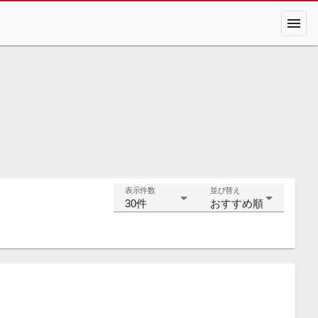
menu
表示件数
並び替え
30件
おすすめ順