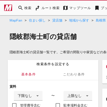
search
map
bookmark
検索
ルート検索
マップツール
ブ
MapFan
>
住まい探し
>
貸店舗
>
地域から探す
>
島根県
隠岐郡海士町の貸店舗
隠岐郡海士町の貸店舗一覧です。ご希望の間取りや家賃などの条
検索条件を設定する
基本条件
こだわり条件
賃料
下限なし
上限なし
〜
管理費等含む
駐車場料金含む