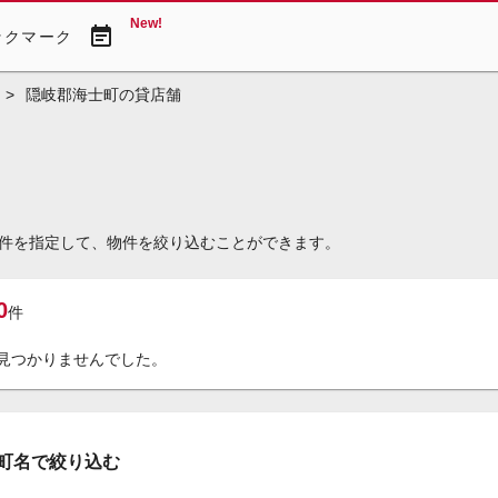
New!
event_note
ックマーク
>
隠岐郡海士町の貸店舗
件を指定して、物件を絞り込むことができます。
0
件
見つかりませんでした。
町名で絞り込む