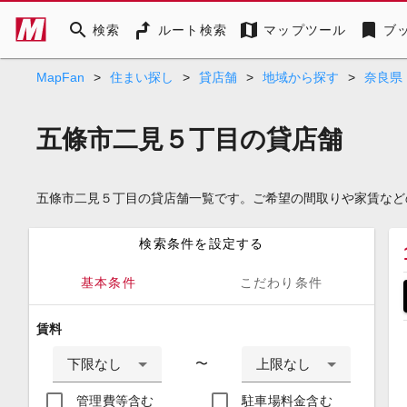
search
map
bookmark
検索
ルート検索
マップツール
ブ
MapFan
>
住まい探し
>
貸店舗
>
地域から探す
>
奈良県
五條市二見５丁目の貸店舗
五條市二見５丁目の貸店舗一覧です。ご希望の間取りや家賃など
検索条件を設定する
基本条件
こだわり条件
賃料
下限なし
上限なし
〜
管理費等含む
駐車場料金含む