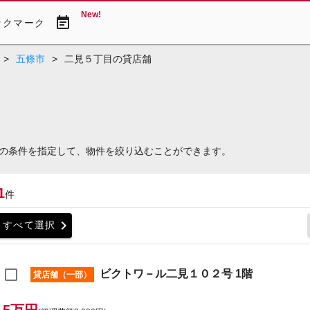
New!
event_note
ックマーク
>
五條市
>
二見５丁目の貸店舗
の条件を指定して、物件を絞り込むことができます。
1
件
chevron_right
すべて選択
ビクトワ－ル二見１０２号 1階
貸店舗（一部）