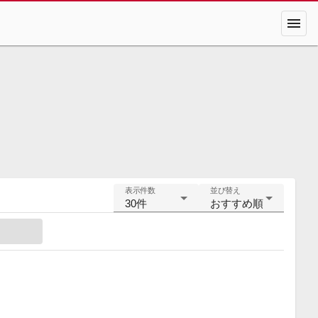
menu
表示件数
並び替え
30件
おすすめ順