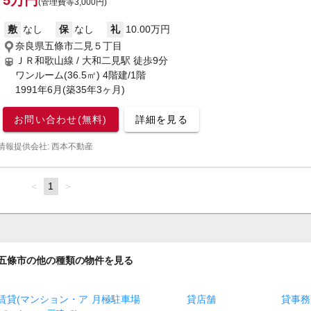
5万円
(管理費等3,000円)
敷
なし
保
なし
礼
10.00万円
奈良県五條市二見５丁目
ＪＲ和歌山線 / 大和二見駅
徒歩9分
ワンルーム(36.5㎡) 4階建/1階
1991年6月(築35年3ヶ月)
お問い合わせ(無料)
詳細を見る
情報提供会社: 西本不動産
page
You're
1
page
on
page
五條市の他の種類の物件を見る
賃貸(マンション・ア
月極駐車場
貸店舗
貸事務