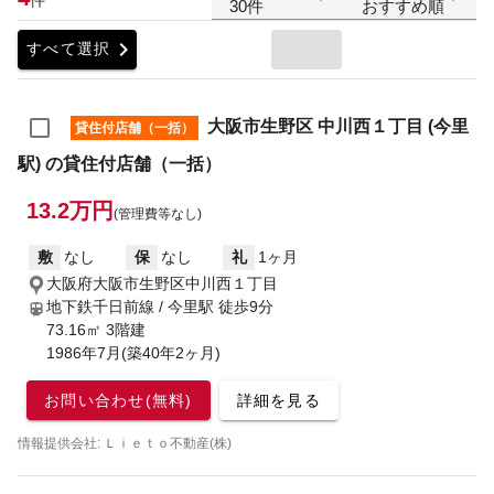
30件
おすすめ順
chevron_right
すべて選択
大阪市生野区 中川西１丁目 (今里
貸住付店舗（一括）
駅) の貸住付店舗（一括）
13.2万円
(管理費等なし)
敷
なし
保
なし
礼
1ヶ月
大阪府大阪市生野区中川西１丁目
地下鉄千日前線 / 今里駅
徒歩9分
73.16㎡ 3階建
1986年7月(築40年2ヶ月)
お問い合わせ(無料)
詳細を見る
情報提供会社: Ｌｉｅｔｏ不動産(株)