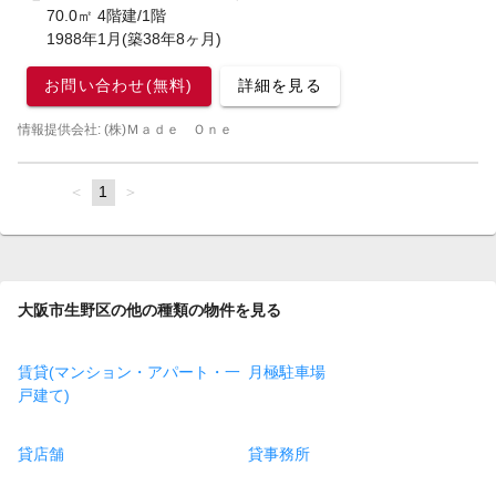
70.0㎡ 4階建/1階
1988年1月(築38年8ヶ月)
お問い合わせ(無料)
詳細を見る
情報提供会社: (株)Ｍａｄｅ Ｏｎｅ
page
You're
1
page
on
page
大阪市生野区の他の種類の物件を見る
賃貸(マンション・アパート・一
月極駐車場
戸建て)
貸店舗
貸事務所