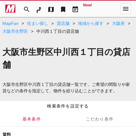
New!
menu
search
map
bookmark
event_note
MapFan
>
住まい探し
>
貸店舗
>
地域から探す
>
大阪府
>
大阪市生野区
>
中川西１丁目の貸店舗
大阪市生野区中川西１丁目の貸店
舗
大阪市生野区中川西１丁目の貸店舗一覧です。ご希望の間取りや家
賃などの条件を指定して、物件を絞り込むことができます。
検索条件を設定する
基本条件
こだわり条件
賃料