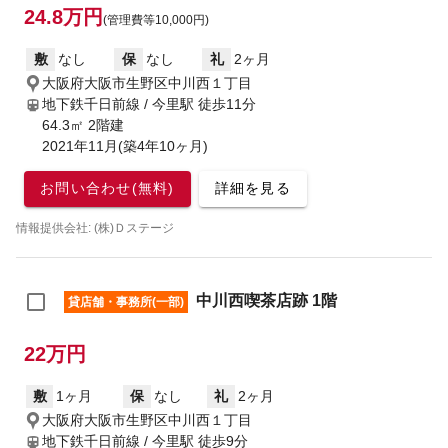
24.8万円
(管理費等10,000円)
敷
なし
保
なし
礼
2ヶ月
大阪府大阪市生野区中川西１丁目
地下鉄千日前線 / 今里駅
徒歩11分
64.3㎡ 2階建
2021年11月(築4年10ヶ月)
お問い合わせ(無料)
詳細を見る
情報提供会社: (株)Ｄステージ
中川西喫茶店跡 1階
貸店舗・事務所(一部)
22万円
敷
1ヶ月
保
なし
礼
2ヶ月
大阪府大阪市生野区中川西１丁目
地下鉄千日前線 / 今里駅
徒歩9分