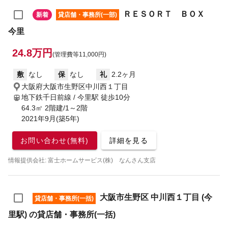
ＲＥＳＯＲＴ ＢＯＸ
新着
貸店舗・事務所(一部)
今里
24.8万円
(管理費等11,000円)
敷
なし
保
なし
礼
2.2ヶ月
大阪府大阪市生野区中川西１丁目
地下鉄千日前線 / 今里駅
徒歩10分
64.3㎡ 2階建/1～2階
2021年9月(築5年)
お問い合わせ(無料)
詳細を見る
情報提供会社: 富士ホームサービス(株) なんさん支店
大阪市生野区 中川西１丁目 (今
貸店舗・事務所(一括)
里駅) の貸店舗・事務所(一括)