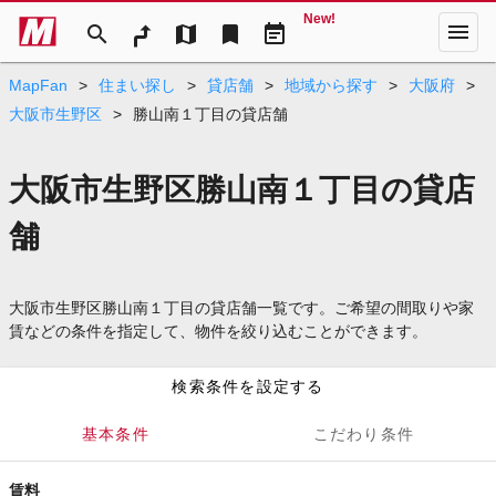
New!
menu
search
map
bookmark
event_note
MapFan
>
住まい探し
>
貸店舗
>
地域から探す
>
大阪府
>
大阪市生野区
>
勝山南１丁目の貸店舗
大阪市生野区勝山南１丁目の貸店
舗
大阪市生野区勝山南１丁目の貸店舗一覧です。ご希望の間取りや家
賃などの条件を指定して、物件を絞り込むことができます。
検索条件を設定する
基本条件
こだわり条件
賃料