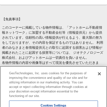
【免責事項】
このコーナーに掲載している物件情報は、「アットホーム不動産情
報ネットワーク」に加盟する不動産会社等（情報提供元）から提供
されています。信頼性の高い情報提供が行えるよう、最大限の努力
をしておりますが、その内容を保証するものではありません。 利用
者のみなさまと各情報提供元との取引に起因する損害および情報が
掲載されたことに起因する損害等については、 ジオテクノロジーズ
株式会社、およびアットホームは一切責任を負いません。
各物件情報の内容や画像等はすべて現況を優先させていただきま
す。
お取引等（お取引の準備、資金調達等を含みます）の際には、内容
GeoTechnologies, Inc. uses cookies for the purposes of
や契約条件等について、 各情報提供元より十分な説明を受け、ご自
improving the convenience and quality of our site and for
utilizing information in our marketing activity. You can
身でご確認の上、判断してください。
accept or reject collecting information through cookies at
このコーナーへの物件情報のご掲載、その他不動産業務ソリューシ
your discretion except information essential to the
ョン等についての不動産会社様のお問合せは
こちら
からお願いいた
functioning of our site.
します。
Cookies Settings