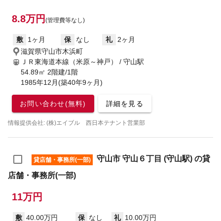
8.8万円
(管理費等なし)
敷
1ヶ月
保
なし
礼
2ヶ月
滋賀県守山市木浜町
ＪＲ東海道本線（米原～神戸） / 守山駅
54.89㎡ 2階建/1階
1985年12月(築40年9ヶ月)
お問い合わせ(無料)
詳細を見る
情報提供会社: (株)エイブル 西日本テナント営業部
守山市 守山６丁目 (守山駅) の貸
貸店舗・事務所(一部)
店舗・事務所(一部)
11万円
敷
40.00万円
保
なし
礼
10.00万円