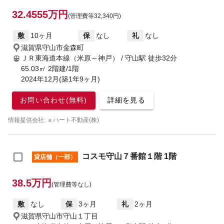
32.4555万円
(管理費等32,340円)
敷
10ヶ月
保
なし
礼
なし
滋賀県守山市金森町
ＪＲ東海道本線（米原～神戸） / 守山駅
徒歩32分
65.03㎡ 2階建/1階
2024年12月(築1年9ヶ月)
お問い合わせ(無料)
詳細を見る
情報提供会社: ｅハート不動産(株)
コスモ守山７番館１階 1階
貸店舗（一部）
38.5万円
(管理費等なし)
敷
なし
保
3ヶ月
礼
2ヶ月
滋賀県守山市守山１丁目