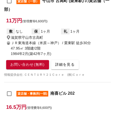
守山市 古高町 (栗東駅) の貸店舗（一
貸店舗（一部）
部）
11万円
(管理費等6,600円)
敷
なし
保
1ヶ月
礼
1ヶ月
滋賀県守山市古高町
ＪＲ東海道本線（米原～神戸） / 栗東駅
徒歩30分
47.95㎡ 3階建/2階
1984年2月(築42年7ヶ月)
お問い合わせ(無料)
詳細を見る
情報提供会社: ＣＥＮＴＵＲＹ２１Ｃｏｒｅ (株)Ｃｏｒｅ
南喜ビル 202
貸店舗・事務所(一部)
16.5万円
(管理費等6,600円)