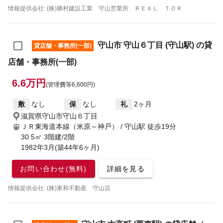
情報提供会社: (株)勝村建設工業 守山営業所 ＲＥＡＬ ＴＯＲ
守山市 守山６丁目 (守山駅) の貸
貸店舗・事務所(一部)
店舗・事務所(一部)
6.6万円
(管理費等6,600円)
敷
なし
保
なし
礼
2ヶ月
滋賀県守山市守山６丁目
ＪＲ東海道本線（米原～神戸） / 守山駅
徒歩19分
30.5㎡ 3階建/2階
1982年3月(築44年6ヶ月)
お問い合わせ(無料)
詳細を見る
情報提供会社: (株)東和不動産 守山店