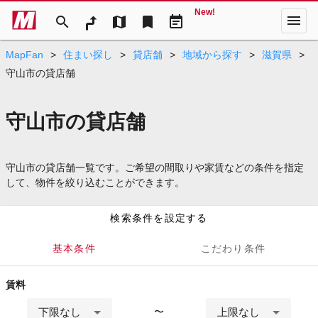
New!
menu
search
map
bookmark
event_note
MapFan
>
住まい探し
>
貸店舗
>
地域から探す
>
滋賀県
>
守山市の貸店舗
守山市の貸店舗
守山市の貸店舗一覧です。ご希望の間取りや家賃などの条件を指定
して、物件を絞り込むことができます。
検索条件を設定する
基本条件
こだわり条件
賃料
下限なし
上限なし
〜