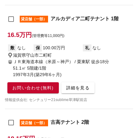
アルカディア二町テナント 1階
貸店舗（一部）
16.5万円
(管理費等11,000円)
敷
なし
保
100.00万円
礼
なし
滋賀県守山市二町町
ＪＲ東海道本線（米原～神戸） / 栗東駅
徒歩18分
51.1㎡ 5階建/1階
1997年3月(築29年6ヶ月)
お問い合わせ(無料)
詳細を見る
情報提供会社: センチュリー21sublime草津駅前店
古高テナント 2階
貸店舗（一部）