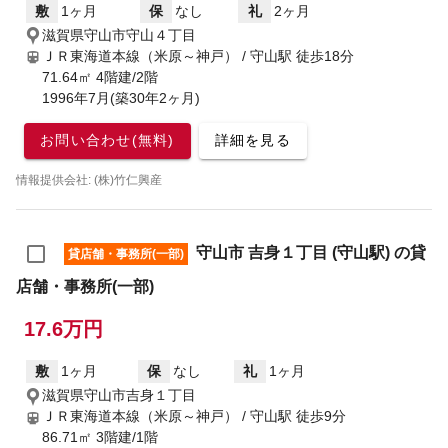
敷
1ヶ月
保
なし
礼
2ヶ月
滋賀県守山市守山４丁目
ＪＲ東海道本線（米原～神戸） / 守山駅
徒歩18分
71.64㎡ 4階建/2階
1996年7月(築30年2ヶ月)
お問い合わせ(無料)
詳細を見る
情報提供会社: (株)竹仁興産
守山市 吉身１丁目 (守山駅) の貸
貸店舗・事務所(一部)
店舗・事務所(一部)
17.6万円
敷
1ヶ月
保
なし
礼
1ヶ月
滋賀県守山市吉身１丁目
ＪＲ東海道本線（米原～神戸） / 守山駅
徒歩9分
86.71㎡ 3階建/1階