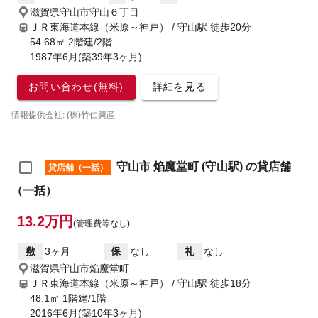
滋賀県守山市守山６丁目
ＪＲ東海道本線（米原～神戸） / 守山駅
徒歩20分
54.68㎡ 2階建/2階
1987年6月(築39年3ヶ月)
お問い合わせ(無料)
詳細を見る
情報提供会社: (株)竹仁興産
守山市 焔魔堂町 (守山駅) の貸店舗
貸店舗（一括）
（一括）
13.2万円
(管理費等なし)
敷
3ヶ月
保
なし
礼
なし
滋賀県守山市焔魔堂町
ＪＲ東海道本線（米原～神戸） / 守山駅
徒歩18分
48.1㎡ 1階建/1階
2016年6月(築10年3ヶ月)