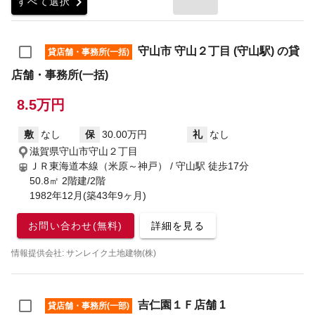
chevron_right
すべて選択
守山市 守山２丁目 (守山駅) の貸
貸店舗・事務所(一括)
店舗・事務所(一括)
8.5万円
敷
なし
保
30.00万円
礼
なし
滋賀県守山市守山２丁目
ＪＲ東海道本線（米原～神戸） / 守山駅
徒歩17分
50.8㎡ 2階建/2階
1982年12月(築43年9ヶ月)
お問い合わせ(無料)
詳細を見る
情報提供会社: サンレイク土地建物(株)
吉仁園１Ｆ店舗 1
貸店舗・事務所(一部)