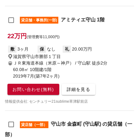
アミティエ守山 1階
貸店舗・事務所(一部)
22万円
(管理費等11,000円)
敷
3ヶ月
保
なし
礼
20.00万円
滋賀県守山市勝部１丁目
ＪＲ東海道本線（米原～神戸） / 守山駅
徒歩2分
60.08㎡ 10階建/1階
2019年7月(築7年2ヶ月)
お問い合わせ(無料)
詳細を見る
情報提供会社: センチュリー21sublime草津駅前店
守山市 金森町 (守山駅) の貸店舗（一
貸店舗（一部）
部）