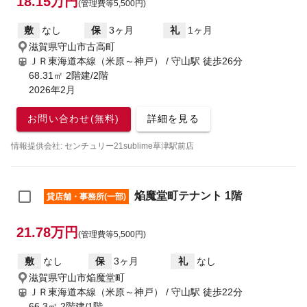
18.15万円
(管理費等5,500円)
敷
なし
保
3ヶ月
礼
1ヶ月
滋賀県守山市古高町
ＪＲ東海道本線（米原～神戸） / 守山駅
徒歩26分
68.31㎡ 2階建/2階
2026年2月
お問い合わせ(無料)
詳細を見る
情報提供会社: センチュリー21sublime草津駅前店
焔魔堂町テナント 1階
貸店舗・事務所(一部)
21.78万円
(管理費等5,500円)
敷
なし
保
3ヶ月
礼
なし
滋賀県守山市焔魔堂町
ＪＲ東海道本線（米原～神戸） / 守山駅
徒歩22分
66.3㎡ 2階建/1階