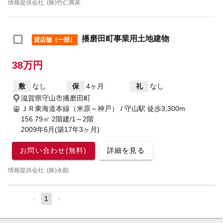
情報提供会社: (株)竹仁興産
播磨田町事業用土地建物
貸店舗（一部）
38万円
敷
なし
保
4ヶ月
礼
なし
滋賀県守山市播磨田町
ＪＲ東海道本線（米原～神戸） / 守山駅
徒歩3,300m
156.79㎡ 2階建/1～2階
2009年6月(築17年3ヶ月)
お問い合わせ(無料)
詳細を見る
情報提供会社: (株)永勘
page
You're
1
page
on
page