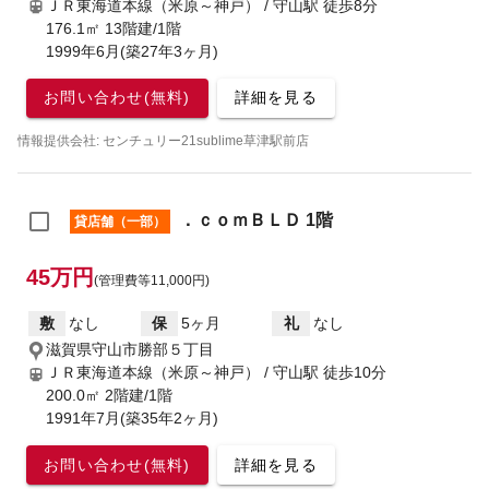
ＪＲ東海道本線（米原～神戸） / 守山駅
徒歩8分
176.1㎡ 13階建/1階
1999年6月(築27年3ヶ月)
お問い合わせ(無料)
詳細を見る
情報提供会社: センチュリー21sublime草津駅前店
．ｃｏｍＢＬＤ 1階
貸店舗（一部）
45万円
(管理費等11,000円)
敷
なし
保
5ヶ月
礼
なし
滋賀県守山市勝部５丁目
ＪＲ東海道本線（米原～神戸） / 守山駅
徒歩10分
200.0㎡ 2階建/1階
1991年7月(築35年2ヶ月)
お問い合わせ(無料)
詳細を見る