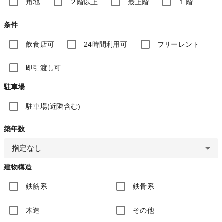
角地
２階以上
最上階
１階
条件
飲食店可
24時間利用可
フリーレント
即引渡し可
駐車場
駐車場(近隣含む)
築年数
指定なし
建物構造
鉄筋系
鉄骨系
木造
その他