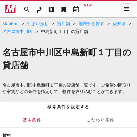
New!
menu
search
map
bookmark
event_note
MapFan
>
住まい探し
>
貸店舗
>
地域から探す
>
愛知県
>
名古屋市中川区
>
中島新町１丁目の貸店舗
名古屋市中川区中島新町１丁目の
貸店舗
名古屋市中川区中島新町１丁目の貸店舗一覧です。ご希望の間取り
や家賃などの条件を指定して、物件を絞り込むことができます。
検索条件を設定する
基本条件
こだわり条件
賃料