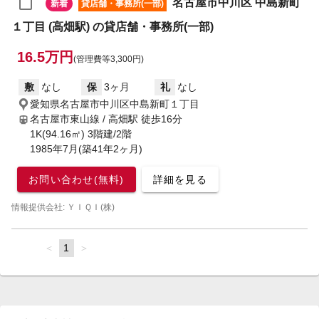
名古屋市中川区 中島新町
新着
貸店舗・事務所(一部)
１丁目 (高畑駅) の貸店舗・事務所(一部)
16.5万円
(管理費等3,300円)
敷
なし
保
3ヶ月
礼
なし
愛知県名古屋市中川区中島新町１丁目
名古屋市東山線 / 高畑駅
徒歩16分
1K(94.16㎡) 3階建/2階
1985年7月(築41年2ヶ月)
お問い合わせ(無料)
詳細を見る
情報提供会社: ＹＩＱＩ(株)
page
You're
1
page
on
page