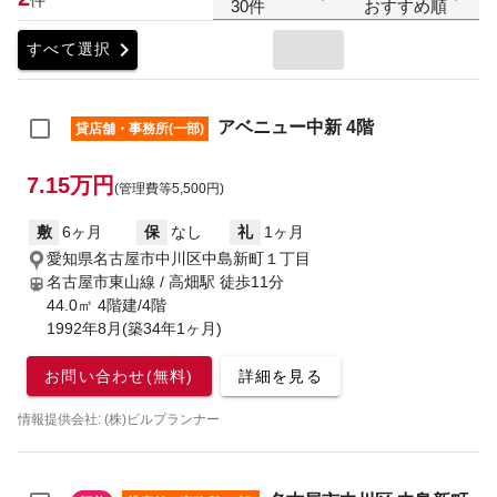
30件
おすすめ順
chevron_right
すべて選択
アベニュー中新 4階
貸店舗・事務所(一部)
7.15万円
(管理費等5,500円)
敷
6ヶ月
保
なし
礼
1ヶ月
愛知県名古屋市中川区中島新町１丁目
名古屋市東山線 / 高畑駅
徒歩11分
44.0㎡ 4階建/4階
1992年8月(築34年1ヶ月)
お問い合わせ(無料)
詳細を見る
情報提供会社: (株)ビルプランナー