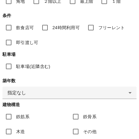
角地
２階以上
最上階
１階
条件
飲食店可
24時間利用可
フリーレント
即引渡し可
駐車場
駐車場(近隣含む)
築年数
指定なし
建物構造
鉄筋系
鉄骨系
木造
その他