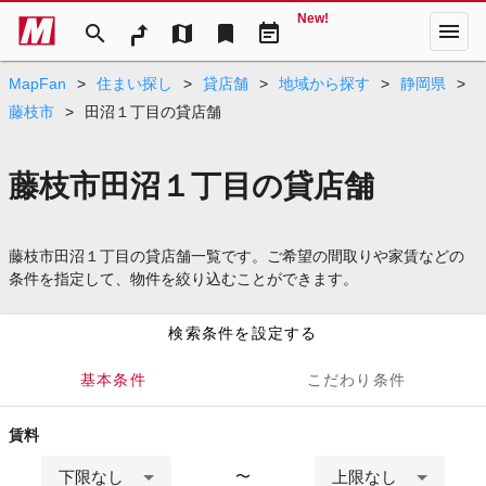
New!
menu
search
map
bookmark
event_note
MapFan
>
住まい探し
>
貸店舗
>
地域から探す
>
静岡県
>
藤枝市
>
田沼１丁目の貸店舗
藤枝市田沼１丁目の貸店舗
藤枝市田沼１丁目の貸店舗一覧です。ご希望の間取りや家賃などの
条件を指定して、物件を絞り込むことができます。
検索条件を設定する
基本条件
こだわり条件
賃料
下限なし
上限なし
〜