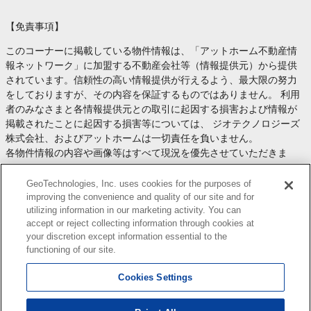
【免責事項】
このコーナーに掲載している物件情報は、「アットホーム不動産情
報ネットワーク」に加盟する不動産会社等（情報提供元）から提供
されています。信頼性の高い情報提供が行えるよう、最大限の努力
をしておりますが、その内容を保証するものではありません。 利用
者のみなさまと各情報提供元との取引に起因する損害および情報が
掲載されたことに起因する損害等については、 ジオテクノロジーズ
株式会社、およびアットホームは一切責任を負いません。
各物件情報の内容や画像等はすべて現況を優先させていただきま
す。
お取引等（お取引の準備、資金調達等を含みます）の際には、内容
GeoTechnologies, Inc. uses cookies for the purposes of
や契約条件等について、 各情報提供元より十分な説明を受け、ご自
improving the convenience and quality of our site and for
utilizing information in our marketing activity. You can
身でご確認の上、判断してください。
accept or reject collecting information through cookies at
このコーナーへの物件情報のご掲載、その他不動産業務ソリューシ
your discretion except information essential to the
ョン等についての不動産会社様のお問合せは
こちら
からお願いいた
functioning of our site.
します。
Cookies Settings