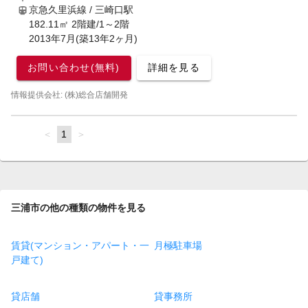
京急久里浜線 / 三崎口駅
182.11㎡ 2階建/1～2階
2013年7月(築13年2ヶ月)
お問い合わせ(無料)
詳細を見る
情報提供会社: (株)総合店舗開発
page
You're
1
page
on
page
三浦市の他の種類の物件を見る
賃貸(マンション・アパート・一
月極駐車場
戸建て)
貸店舗
貸事務所