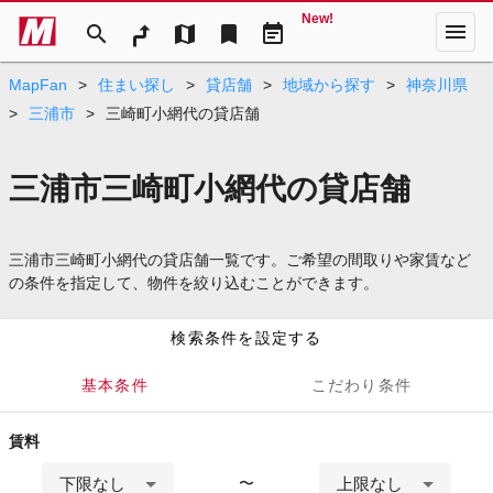
New!
menu
search
map
bookmark
event_note
MapFan
>
住まい探し
>
貸店舗
>
地域から探す
>
神奈川県
>
三浦市
>
三崎町小網代の貸店舗
三浦市三崎町小網代の貸店舗
三浦市三崎町小網代の貸店舗一覧です。ご希望の間取りや家賃など
の条件を指定して、物件を絞り込むことができます。
検索条件を設定する
基本条件
こだわり条件
賃料
下限なし
上限なし
〜