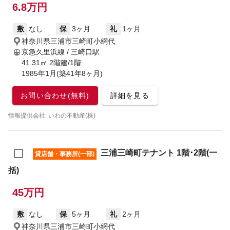
6.8万円
敷
なし
保
3ヶ月
礼
1ヶ月
神奈川県三浦市三崎町小網代
京急久里浜線 / 三崎口駅
41.31㎡ 2階建/1階
1985年1月(築41年8ヶ月)
お問い合わせ(無料)
詳細を見る
情報提供会社: いわの不動産(株)
三浦三崎町テナント 1階･2階(一
貸店舗・事務所(一部)
括)
45万円
敷
なし
保
5ヶ月
礼
2ヶ月
神奈川県三浦市三崎町小網代