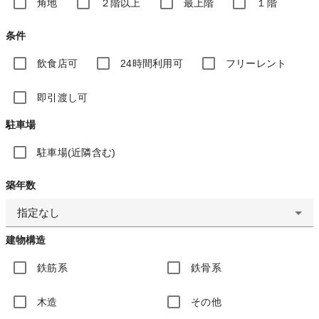
角地
２階以上
最上階
１階
条件
飲食店可
24時間利用可
フリーレント
即引渡し可
駐車場
駐車場(近隣含む)
築年数
指定なし
建物構造
鉄筋系
鉄骨系
木造
その他