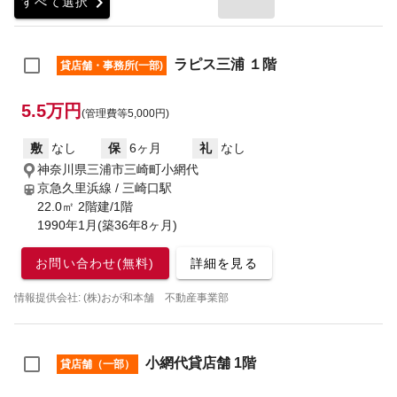
chevron_right
すべて選択
ラピス三浦 １階
貸店舗・事務所(一部)
5.5万円
(管理費等5,000円)
敷
なし
保
6ヶ月
礼
なし
神奈川県三浦市三崎町小網代
京急久里浜線 / 三崎口駅
22.0㎡ 2階建/1階
1990年1月(築36年8ヶ月)
お問い合わせ(無料)
詳細を見る
情報提供会社: (株)おが和本舗 不動産事業部
小網代貸店舗 1階
貸店舗（一部）