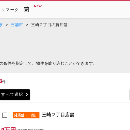
New!
event_note
ックマーク
県
>
三浦市
>
三崎２丁目の貸店舗
の条件を指定して、物件を絞り込むことができます。
3
件
chevron_right
すべて選択
三崎２丁目店舗
貸店舗（一括）