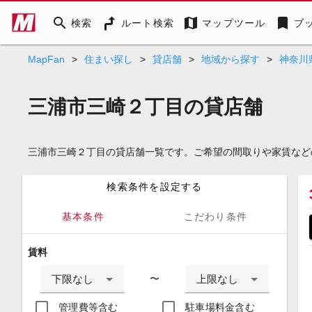
search
map
bookmark
検索
ルート検索
マップツール
ブ
MapFan
>
住まい探し
>
貸店舗
>
地域から探す
>
神奈川
三浦市三崎２丁目の貸店舗
三浦市三崎２丁目の貸店舗一覧です。ご希望の間取りや家賃など
検索条件を設定する
基本条件
こだわり条件
賃料
下限なし
上限なし
〜
管理費等含む
駐車場料金含む