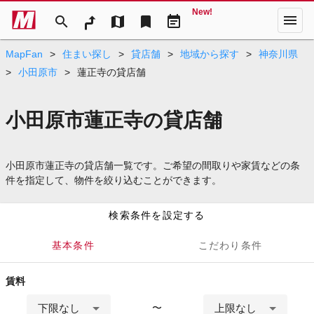
New!
menu
search
map
bookmark
event_note
MapFan
>
住まい探し
>
貸店舗
>
地域から探す
>
神奈川県
>
小田原市
>
蓮正寺の貸店舗
小田原市蓮正寺の貸店舗
小田原市蓮正寺の貸店舗一覧です。ご希望の間取りや家賃などの条
件を指定して、物件を絞り込むことができます。
検索条件を設定する
基本条件
こだわり条件
賃料
下限なし
上限なし
〜