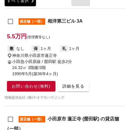
chevron_right
すべて選択
相洋第三ビル 3A
貸店舗（一部）
5.5万円
(管理費等なし)
敷
なし
保
1ヶ月
礼
1ヶ月
神奈川県小田原市蓮正寺
小田急小田原線 / 螢田駅
徒歩2分
24.32㎡ 3階建/3階
1990年5月(築36年4ヶ月)
お問い合わせ(無料)
詳細を見る
情報提供会社: (株)ヤオマサハウジング
小田原市 蓮正寺 (螢田駅) の貸店舗
貸店舗（一部）
（一部）