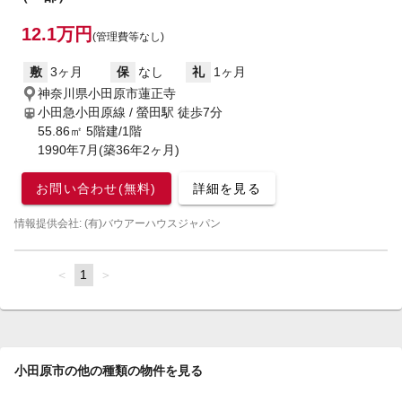
12.1万円
(管理費等なし)
敷
3ヶ月
保
なし
礼
1ヶ月
神奈川県小田原市蓮正寺
小田急小田原線 / 螢田駅
徒歩7分
55.86㎡ 5階建/1階
1990年7月(築36年2ヶ月)
お問い合わせ(無料)
詳細を見る
情報提供会社: (有)バウアーハウスジャパン
page
You're
1
page
on
page
小田原市の他の種類の物件を見る