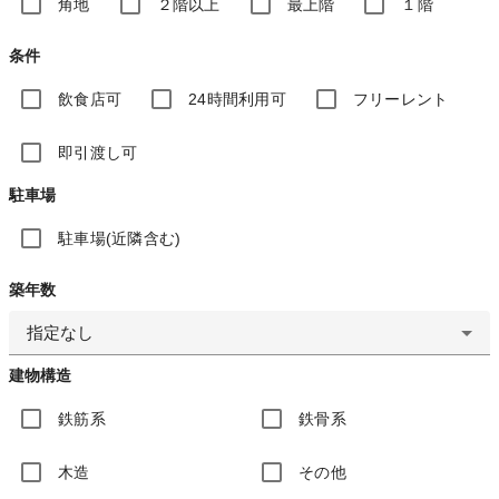
角地
２階以上
最上階
１階
条件
飲食店可
24時間利用可
フリーレント
即引渡し可
駐車場
駐車場(近隣含む)
築年数
指定なし
建物構造
鉄筋系
鉄骨系
木造
その他